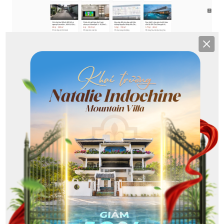
Clos
Tìm kiếm nhà ở chưa bao giờ dễ dàng đến thế với
website cho thuê căn hộ Batdongsan.com.vn
(Nguồn: Internet)
5. Nhadat24h.net
Link website:
https://nhadat24h.net/
Nếu bạn đang tìm kiếm một căn nhà mới, một văn
phòng làm việc lý tưởng hay đơn giản chỉ muốn cập
nhật thông tin về thị trường bất động sản,
Nhadat24h.net chính là lựa chọn hoàn hảo. Với tính
năng tìm kiếm theo vị trí, bạn có thể dễ dàng tìm
thấy những bất động sản phù hợp với nhu cầu của
mình. Ngoài ra, những bài viết chia sẻ kinh nghiệm,
kiến thức về bất động sản trên website cũng là