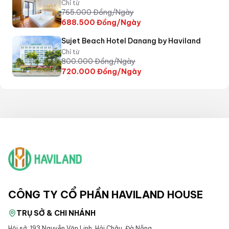
Chỉ từ
765.000
Đồng/Ngày
688.500
Đồng/Ngày
Sujet Beach Hotel Danang by Haviland
Chỉ từ
800.000
Đồng/Ngày
720.000
Đồng/Ngày
CÔNG TY CỔ PHẦN HAVILAND HOUSE
TRỤ SỞ & CHI NHÁNH
Hội sở: 193 Nguyễn Văn Linh, Hải Châu, Đà Nẵng