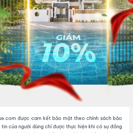
g
à chỉnh sửa dữ liệu cá nhân của mình:
nhật, chỉnh sửa hoặc hủy bỏ các dữ liệu cá nhân của
 trên Havilandhouse.com và chỉnh sửa thông tin cá
com hỗ trợ thực hiện việc này.
 tin cá nhân cho bên thứ 3 đến Ban quản trị của Sàn
hi tiếp nhận những phản hồi này, Havilandhouse.com
ời lý do và hướng dẫn thành viên khôi phục và bảo mật
iện trên máy tính, điện thoại, hay các công cụ khác
ouse.com được cam kết bảo mật theo chính sách bảo
 tin của người dùng chỉ được thực hiện khi có sự đồng