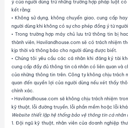
ý của người dùng trừ những trường hợp pháp luật c
kết rằng:
Không sử dụng, không chuyển giao, cung cấp hay 
•
người dùng khi không có sự cho phép đồng ý từ người
Trong trường hợp máy chủ lưu trữ thông tin bị h
•
thành viên, Havilandhouse.com sẽ có trách nhiệm th
kịp thời và thông báo cho người dùng được biết.
Chúng tôi yêu cầu các cá nhân khi đăng ký tài k
•
cung cấp đầy đủ thông tin cá nhân có liên quan và ch
của những thông tin trên. Công ty không chịu trách 
quan đến quyền lợi của người dùng nếu xét thấy th
chính xác.
Havilandhouse.com sẽ không chịu trách nhiệm trong t
•
kỹ thuật, lỗi đường truyền, lỗi phần mềm hoặc lỗi kh
Website thiết lập hệ thống bảo vệ thông tin cá nhân 
1. Đội ngũ kỹ thuật, nhân viên của doanh nghiệp t