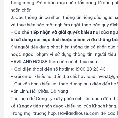
trang mạng. Đảm bảo mọi cuộc tấn công từ các phía
ngăn chặn.
2. Các thông tin cá nhân, thông tin riêng của người 
và thực hiện bảo mật nghiêm ngặt theo các quy định
-
Cơ chế tiếp nhận và giải quyết khiếu nại của ngư
bị sử dụng sai mục đích hoặc phạm vi đã thông bá
Khi người tiêu dùng phát hiện thông tin cá nhân của
hoặc ngoài phạm vi sử dụng thông tin, người ti
HAVILAND HOUSE theo các cách thức sau:
- Gọi điện thoại đến số hotline: 1900 23 23 43
- Gửi email khiếu nại đến địa chỉ: haviland.invest@g
- Gửi văn bản khiếu nại theo đường bưu điện đến hoặc
Văn Linh, Hải Châu, Đà Nẵng
Thời hạn để Công ty xử lý phản ánh liên quan đến th
kể từ ngày tiếp nhận được khiếu nại của Khách hàng.
Trong mọi trường hợp, Havilandhouse.com đề cao b