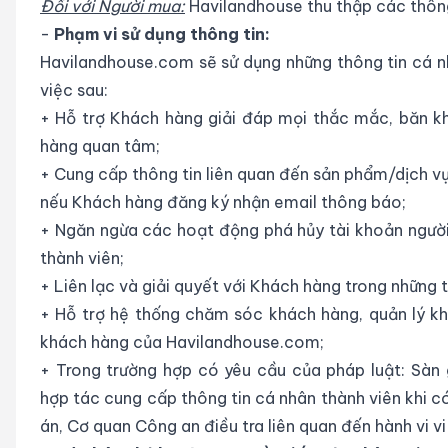
Đối với Người mua:
Havilandhouse thu thập các thông t
-
Phạm vi sử dụng thông tin:
Havilandhouse.com sẽ sử dụng những thông tin cá 
việc sau:
+ Hỗ trợ Khách hàng giải đáp mọi thắc mắc, băn 
hàng quan tâm;
+ Cung cấp thông tin liên quan đến sản phẩm/dịch 
nếu Khách hàng đăng ký nhận email thông báo;
+ Ngăn ngừa các hoạt động phá hủy tài khoản ngư
thành viên;
+ Liên lạc và giải quyết với Khách hàng trong những 
+ Hỗ trợ hệ thống chăm sóc khách hàng, quản lý kh
khách hàng của Havilandhouse.com;
+ Trong trường hợp có yêu cầu của pháp luật: Sà
hợp tác cung cấp thông tin cá nhân thành viên khi c
án, Cơ quan Công an điều tra liên quan đến hành vi 