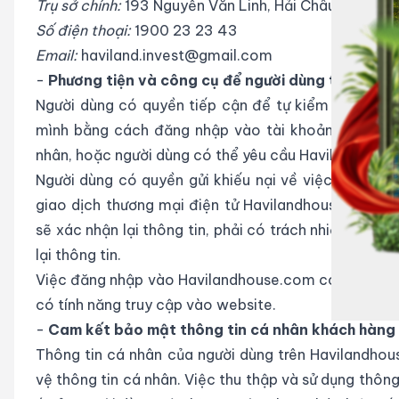
Trụ sở chính:
193 Nguyễn Văn Linh, Hải Châu, Đà Nẵn
Số điện thoại:
1900 23 23 43
Email
:
haviland.invest@gmail.com
-
Phương tiện và công cụ để người dùng tiếp cận v
Người dùng có quyền tiếp cận để tự kiểm tra, cập 
mình bằng cách đăng nhập vào tài khoản của mình
nhân, hoặc người dùng có thể yêu cầu Havilandhouse.
Người dùng có quyền gửi khiếu nại về việc lộ thông
giao dịch thương mại điện tử Havilandhouse.com. K
sẽ xác nhận lại thông tin, phải có trách nhiệm trả l
lại thông tin.
Việc đăng nhập vào Havilandhouse.com có thể thực h
có tính năng truy cập vào website.
-
Cam kết bảo mật thông tin cá nhân khách hàng
Thông tin cá nhân của người dùng trên Havilandh
vệ thông tin cá nhân. Việc thu thập và sử dụng thông