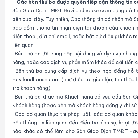
-
Các bên thứ ba được quyền tiếp cận thông tin 
Sàn Giao Dịch TMĐT Havilandhouse.com cũng có thể
bên dưới đây. Tuy nhiên, Các thông tin cá nhân mà 
bao gồm thông tin nhận diện tài khoản của khách hàn
điện thoại, địa chỉ email, hoặc bất cứ điều gì khá
liên quan:
·
Bên thứ ba để cung cấp nội dung và dịch vụ chung 
hàng, hoặc các dịch vụ phần mềm khác để cải tiến c
·
Bên thứ ba cung cấp dịch vụ theo hợp đồng hỗ 
Havilandhouse.com (như điều tra gian lận, thu thập 
trợ khách hàng);
·
Bên thứ ba khác mà Khách hàng có yêu cầu Sàn G
Khách hàng (hoặc bên mà Khách hàng đồng ý khi sử 
·
Các cơ quan thực thi pháp luật, các cơ quan khá
cầu thông tin liên quan đến điều tra hình sự, hoạt
nào khác có thể làm cho Sàn Giao Dịch TMĐT Hav