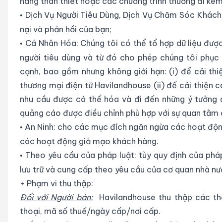
hàng thân thiết hoặc các chương trình thưởng đi kèm
Dịch Vụ Người Tiêu Dùng, Dịch Vụ Chăm Sóc Khách
•
nại và phản hồi của bạn;
Cá Nhân Hóa: Chúng tôi có thể tổ hợp dữ liệu đượ
•
người tiêu dùng và từ đó cho phép chúng tôi phục
cạnh, bao gồm nhưng không giới hạn: (i) để cải th
thương mại điện tử Havilandhouse (ii) để cải thiện c
nhu cầu được cá thể hóa và đi đến những ý tưởng dị
quảng cáo được điều chỉnh phù hợp với sự quan tâm
An Ninh: cho các mục đích ngăn ngừa các hoạt độn
•
các hoạt động giả mạo khách hàng.
Theo yêu cầu của pháp luật: tùy quy định của pháp
•
lưu trữ và cung cấp theo yêu cầu của cơ quan nhà n
+ Phạm vi thu thập:
Đối với Người bán:
Havilandhouse thu thập các thôn
thoại, mã số thuế/ngày cấp/nơi cấp.