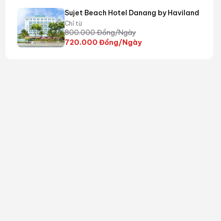
Sujet Beach Hotel Danang by Haviland
Chỉ từ
800.000
Đồng/Ngày
720.000
Đồng/Ngày