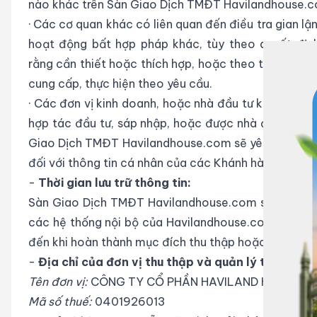
nào khác trên Sàn Giao Dịch TMĐT Havilandhouse.co
·
Các cơ quan khác có liên quan đến điều tra gian lận
hoạt động bất hợp pháp khác, tùy theo quyết đị
rằng cần thiết hoặc thích hợp, hoặc theo thỏa thuậ
cung cấp, thực hiện theo yêu cầu.
·
Các đơn vị kinh doanh, hoặc nhà đầu tư khác mà
hợp tác đầu tư, sáp nhập, hoặc được nhà đầu tư đó 
Giao Dịch TMĐT Havilandhouse.com sẽ yêu cầu các đ
đối với thông tin cá nhân của các Khánh hàng.
-
Thời gian lưu trữ thông tin:
Sàn Giao Dịch TMĐT Havilandhouse.com sẽ lưu trữ 
các hệ thống nội bộ của Havilandhouse.com trong 
đến khi hoàn thành mục đích thu thập hoặc khi Khác
-
Địa chỉ của đơn vị thu thập và quản lý thông tin
Tên đơn vị:
CÔNG TY CỔ PHẦN HAVILAND HOUSE
Mã số thuế:
0401926013