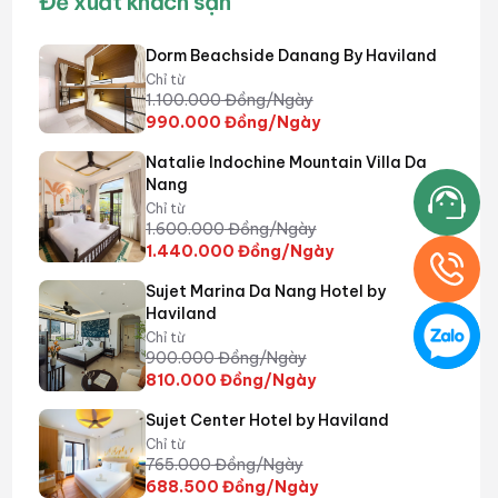
Đề xuất khách sạn
Dorm Beachside Danang By Haviland
Chỉ từ
1.100.000
Đồng/Ngày
990.000
Đồng/Ngày
Natalie Indochine Mountain Villa Da
Nang
Chỉ từ
1.600.000
Đồng/Ngày
1.440.000
Đồng/Ngày
Sujet Marina Da Nang Hotel by
Haviland
Chỉ từ
900.000
Đồng/Ngày
810.000
Đồng/Ngày
Sujet Center Hotel by Haviland
Chỉ từ
765.000
Đồng/Ngày
688.500
Đồng/Ngày