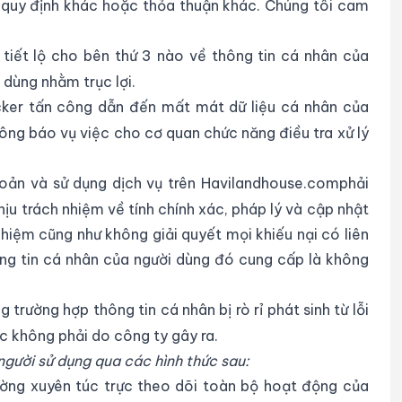
ó quy định khác hoặc thỏa thuận khác. Chúng tôi cam
tiết lộ cho bên thứ 3 nào về thông tin cá nhân của
 dùng nhằm trục lợi.
acker tấn công dẫn đến mất mát dữ liệu cá nhân của
ông báo vụ việc cho cơ quan chức năng điều tra xử lý
hoản và sử dụng dịch vụ trên Havilandhouse.comphải
ịu trách nhiệm về tính chính xác, pháp lý và cập nhật
nhiệm cũng như không giải quyết mọi khiếu nại có liên
ông tin cá nhân của người dùng đó cung cấp là không
rường hợp thông tin cá nhân bị rò rỉ phát sinh từ lỗi
ác không phải do công ty gây ra.
người sử dụng qua các hình thức sau:
hường xuyên túc trực theo dõi toàn bộ hoạt động của