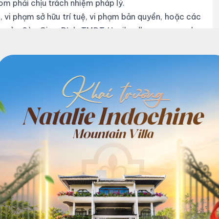
m phải chịu trách nhiệm pháp lý.
, vi phạm sở hữu trí tuệ, vi phạm bản quyền, hoặc các
nh của Sàn Giao Dịch TMĐT Havilandhouse.com cho
n bảo mật hoặc theo yêu cầu của pháp luật, cần phải
 Sàn Giao Dịch TMĐT Havilandhouse.com có kế hoạch
mua lại. Trong tất cả những trường hợp như vậy, Sàn
ơn vị này thực thi chính sách bảo mật thông tin này
các Thông tin cá nhân do Khách hàng cung cấp trên
quá trình cung cấp dịch vụ cho Khách hàng hoặc cho
h hàng có yêu cầu hủy các thông tin đã cung cấp.
 cá nhân: