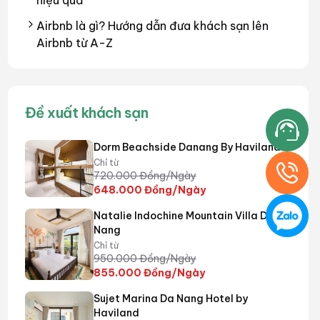
hiệu quả
Airbnb là gì? Hướng dẫn đưa khách sạn lên
Airbnb từ A-Z
Đề xuất khách sạn
Dorm Beachside Danang By Haviland
Chỉ từ
720.000
Đồng/Ngày
648.000
Đồng/Ngày
Natalie Indochine Mountain Villa Da
Nang
Chỉ từ
950.000
Đồng/Ngày
855.000
Đồng/Ngày
Sujet Marina Da Nang Hotel by
Haviland