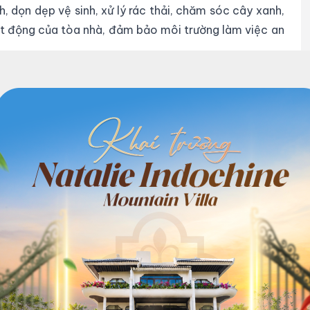
h, dọn dẹp vệ sinh, xử lý rác thải, chăm sóc cây xanh,
hoạt động của tòa nhà, đảm bảo môi trường làm việc an
trách nhiệm lập kế hoạch chi tiêu, theo dõi và thanh
, đơn vị cũng cần báo cáo chi tiết thu chi, tình hình
gian định kỳ. Bên cạnh đó, nếu được ủy quyền bởi chủ
trực tiếp từ khách hàng, đảm bảo thu đúng hạn và lập