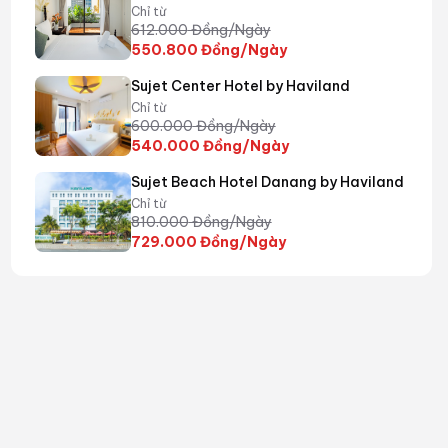
Chỉ từ
612.000
Đồng/Ngày
550.800
Đồng/Ngày
Sujet Center Hotel by Haviland
Chỉ từ
600.000
Đồng/Ngày
540.000
Đồng/Ngày
Sujet Beach Hotel Danang by Haviland
Chỉ từ
810.000
Đồng/Ngày
729.000
Đồng/Ngày