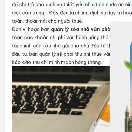
để chi trả cho dịch vụ thiết yếu như điện nước an nin
diệt côn trùng... Đây đều là những dịch vụ duy trì 
toàn, thoải mái cho người thuê.
Đơn vị hoặc ban
quản lý tòa nhà văn phòng
sẽ có 
toán các khoản chi phí vận hành hàng tháng. Ngoài ra
tài chính của tòa nhà gửi cho chủ đầu tư theo thời 
đầu tư, ban quản lý sẽ phải thu phí thuê văn phòng 
báo cáo thu chi minh mạch hàng tháng.