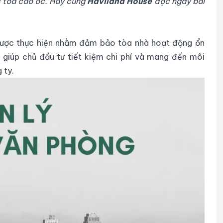
c tòa cao ốc. Hãy cùng
Haviland House
đọc ngay bài
được thực hiện nhằm đảm bảo tòa nhà hoạt động ổn
ò giúp chủ đầu tư tiết kiệm chi phí và mang đến môi
 ty.