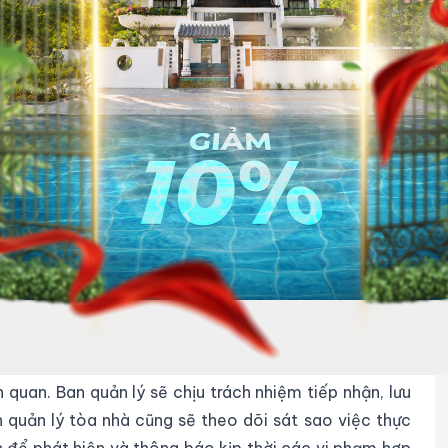
chủ đầu tư và khách hàng an tâm về hoạt động của tòa
Nguồn: Internet)
ình
vận hành tòa nhà văn phòng
, đảm bảo sự tuân thủ
n quan. Ban quản lý sẽ chịu trách nhiệm tiếp nhận, lưu
an quản lý tòa nhà cũng sẽ theo dõi sát sao việc thực
 để phát hiện và thông báo kịp thời các vi phạm hợp