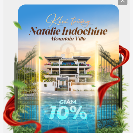
Clos
8 Giường đơn
Điều hòa không khí
WiFi miễn phí
Nhà vệ sinh
Ổ điện gần giường
Bàn ghế ngoài trời
Phòng tắm chung
Đăng nhập để giảm 10% khi đặt phòng
VNĐ
2.800.000
Hết phòng
VNĐ
2.520.000
Đặt phòng
Giá đã bao gồm thuế phí
Đánh giá từ khách hàng
4.8
Tuyệt vời
·
5
đánh giá