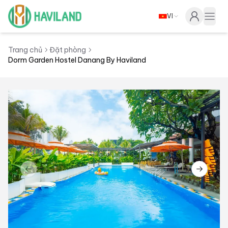
VI
Haviland
Togg
Trang chủ
Đặt phòng
Dorm Garden Hostel Danang By Haviland
Previous slide
Next sl