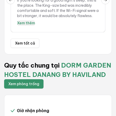
If you’re looking for a good night's sleep, this is
Previous slide
Next 
the place. The King-size bed was incredibly
吧！
comfortable and soft. If the Wi-Fi signal were a
bit stronger, it would be absolutely flawless.
Xem thêm
Xem tất cả
Quy tắc chung tại
DORM GARDEN
HOSTEL DANANG BY HAVILAND
Xem phòng trống
Giờ nhận phòng