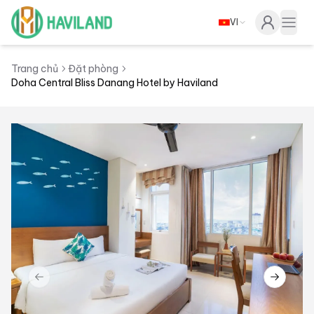
VI
Haviland
Togg
Trang chủ
Đặt phòng
Doha Central Bliss Danang Hotel by Haviland
Previous slide
Next sl