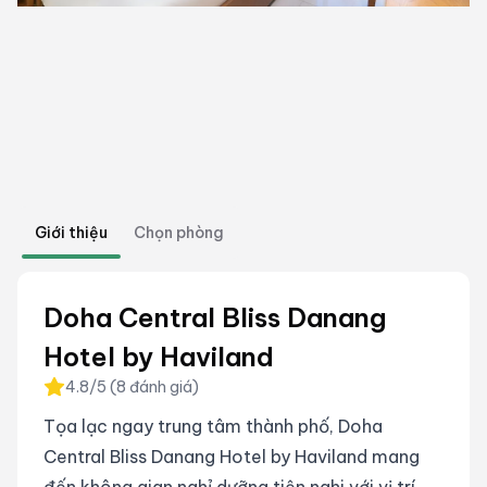
Giới thiệu
Chọn phòng
Doha Central Bliss Danang
Hotel by Haviland
4.8
/5 (
8
đánh giá
)
Tọa lạc ngay trung tâm thành phố, Doha
Central Bliss Danang Hotel by Haviland mang
đến không gian nghỉ dưỡng tiện nghi với vị trí