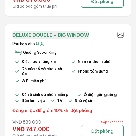
Đặt phòng
Giá đã bao gồm thuế phí
DELUXE DOUBLE - BIG WINDOW
Phù hợp cho
1 Giường Super King
Điều hòa không khí
Nhìn ra thành phố
Có cửa sổ và cửa kính
Phòng tắm đứng
lớn
WiFi miễn phí
Đồ vệ sinh cá nhân miễn phí
Ổ điện gần giường
Bàn làm việc
TV
Nhà vệ sinh
Đăng nhập để giảm 10% khi đặt phòng
VNĐ
830.000
Sắp hết phòng
VNĐ
747.000
Đặt phòng
Giá đã bao gồm thuế phí