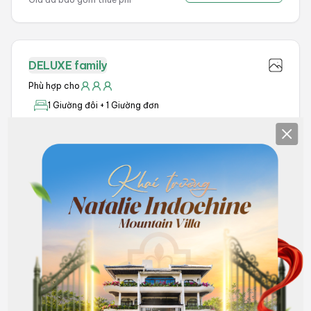
DELUXE family
Phù hợp cho
1 Giường đôi + 1 Giường đơn
WiFi miễn phí
Có cửa sổ
Clos
Nhìn ra thành phố
Phòng tắm đứng
Điều hòa không khí
Bàn làm việc
Tủ quần áo
Bộ bàn ghế nhỏ
Đăng nhập để giảm 10% khi đặt phòng
VNĐ
1.200.000
Sắp hết phòng
VNĐ
1.080.000
Đặt phòng
Giá đã bao gồm thuế phí