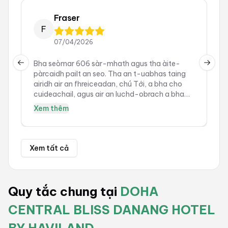
Fraser
F
07/04/2026
Bha seòmar 606 sàr-mhath agus tha àite-
C
Previous slide
Next 
pàrcaidh pailt an seo. Tha an t-uabhas taing
T
airidh air an fhreiceadan, chú Tới, a bha cho
w
cuideachail, agus air an luchd-obrach a bha
cho càirdeil agus sunndach. Leis gu bheil e sa
Xem thêm
mheadhan, tha a h-uile càil faisg air làimh.
Xem tất cả
Quy tắc chung tại
DOHA
CENTRAL BLISS DANANG HOTEL
BY HAVILAND