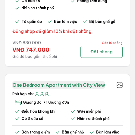
Có cửa sổ
Phòng tắm đứng
Nhìn ra thành phố
Tủ quần áo
Bàn làm việc
Bộ bàn ghế gỗ
Đăng nhập để giảm 10% khi đặt phòng
VNĐ
830.000
Còn 10 phòng
VNĐ
747.000
Đặt phòng
Giá đã bao gồm thuế phí
One Bedroom Apartment with City View
Phù hợp cho
1 Giường đôi + 1 Giường đơn
Điều hòa không khí
WiFi miễn phí
Có 3 cửa sổ
Nhìn ra thành phố
Bàn trang điểm
Bàn ghế nhỏ
Bàn làm việc