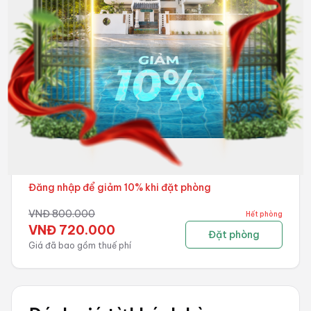
DELUXE DOUBLE - SMALL WINDOW
Phù hợp cho
1 Giường đôi
Nhìn ra thành phố
Điều hòa không khí
Phòng tắm đứng
Có cửa sổ
WiFi miễn phí
Tủ quần áo
Bàn trang điểm
Bàn làm việc
Bộ bàn ghế gỗ
Đăng nhập để giảm 10% khi đặt phòng
VNĐ
800.000
Hết phòng
VNĐ
720.000
Đặt phòng
Giá đã bao gồm thuế phí