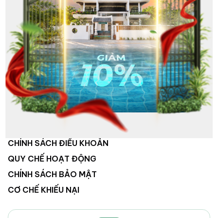
VỀ CHÚNG TÔI
HỆ THỐNG KHÁCH SẠN
HOẠT ĐỘNG CÔNG TY
TUYỂN DỤNG
LIÊN HỆ
CHÍNH SÁCH ĐIỀU KHOẢN
QUY CHẾ HOẠT ĐỘNG
CHÍNH SÁCH BẢO MẬT
CƠ CHẾ KHIẾU NẠI