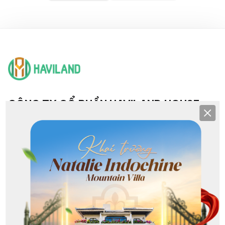
CÔNG TY CỔ PHẦN HAVILAND HOUSE
Clos
TRỤ SỞ & CHI NHÁNH
Hội sở: 193 Nguyễn Văn Linh, Hải Châu, Đà Nẵng
CN NHS: 36 - 38 Khuê Mỹ Đông 3, Ngũ Hành Sơn, Đà Nẵng
CN Sơn Trà: Lô G1 Phạm Văn Đồng, Sơn Trà, Đà Nẵng
CN Hoà Xuân: 368 Nguyễn Phước Lan, Hoà Xuân, Đà Nẵng
CN Liên Chiểu: 213 Nguyễn Sinh Sắc, Hòa Khánh, Đà Nẵng