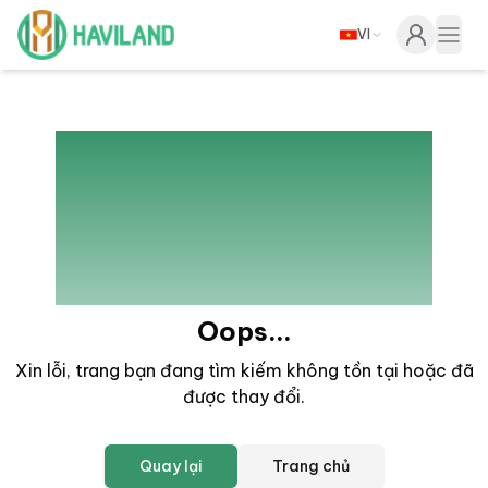
VI
Haviland
Togg
404
Oops...
Xin lỗi, trang bạn đang tìm kiếm không tồn tại hoặc đã
được thay đổi
.
Quay lại
Trang chủ