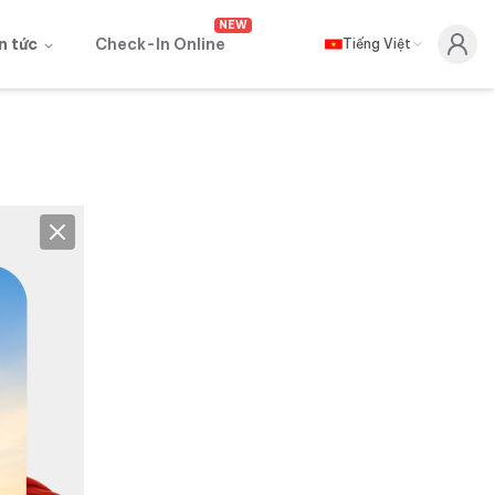
NEW
n tức
Check-In Online
Tiếng Việt
Close
ay đổi
.