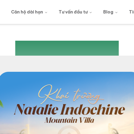
g
Căn hộ dài hạn
Tư vấn đầu tư
Blog
Ti
404
Oops...
ỗi, trang bạn đang tìm kiếm không tồn tại hoặc đã được th
Quay lại
Trang chủ