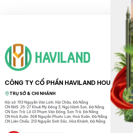
CÔNG TY CỔ PHẦN HAVILAND HOUSE
TRỤ SỞ & CHI NHÁNH
Hội sở: 193 Nguyễn Văn Linh, Hải Châu, Đà Nẵng
CN NHS: 25-27 Khuê Mỹ Đông 3, Ngũ Hành Sơn, Đà Nẵng
CN Sơn Trà: Lô G1 Phạm Văn Đồng, Sơn Trà, Đà Nẵng
CN Hoà Xuân: 368 Nguyễn Phước Lan, Hoà Xuân, Đà Nẵng
CN Liên Chiểu: 213 Nguyễn Sinh Sắc, Hòa Khánh, Đà Nẵng