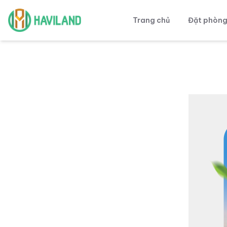
Trang chủ
Đặt phòn
Haviland
Xin l