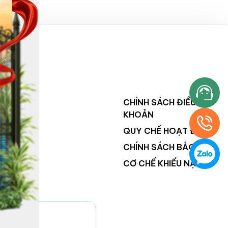
NG
CHÍNH SÁCH ĐIỀU
KHOẢN
QUY CHẾ HOẠT ĐỘNG
CHÍNH SÁCH BẢO MẬT
CƠ CHẾ KHIẾU NẠI
VILAND