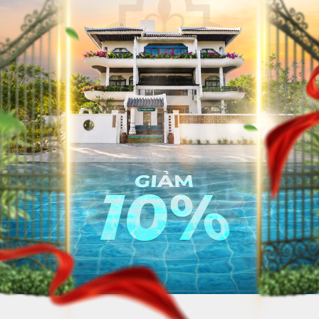
VỀ CHÚNG TÔI
TUYỂN DỤ
HỆ THỐNG KHÁCH SẠN
LIÊN HỆ
HOẠT ĐỘNG CÔNG TY
TẢI ỨNG DỤNG LƯU TRÚ DÀI HẠN HA