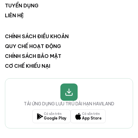
TUYỂN DỤNG
LIÊN HỆ
CHÍNH SÁCH ĐIỀU KHOẢN
QUY CHẾ HOẠT ĐỘNG
CHÍNH SÁCH BẢO MẬT
CƠ CHẾ KHIẾU NẠI
TẢI ỨNG DỤNG LƯU TRÚ DÀI HẠN HAVILAND
Có sẵn trên
Có sẵn trên
Google Play
App Store