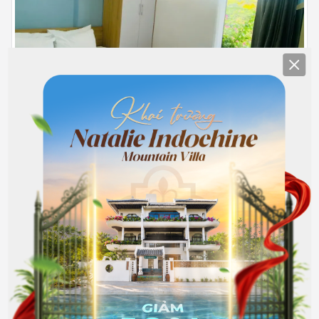
Clos
401
22.000.000
Hết phòng
đồng/Tháng