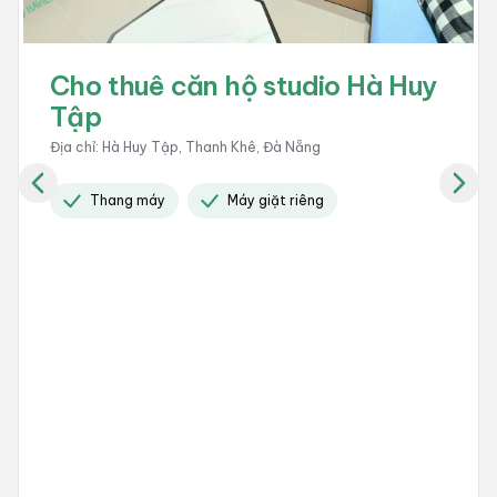
Cho thuê căn hộ studio Nghiêm
Xuân Yêm
Địa chỉ
:
Nghiêm Xuân Yêm, Ngũ Hành Sơn, Đà Nẵng
Giờ giấc tự do
Bãi đổ xe
Có camera 24 / 24
+
5