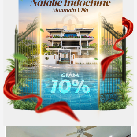
302
Đầy đủ nội thất
5.500.000
Hết phòng
đồng/Tháng