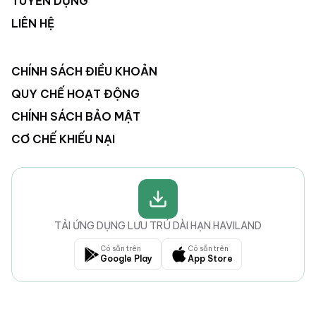
TUYỂN DỤNG
LIÊN HỆ
CHÍNH SÁCH ĐIỀU KHOẢN
QUY CHẾ HOẠT ĐỘNG
CHÍNH SÁCH BẢO MẬT
CƠ CHẾ KHIẾU NẠI
TẢI ỨNG DỤNG LƯU TRÚ DÀI HẠN HAVILAND
Có sẵn trên
Có sẵn trên
Google Play
App Store