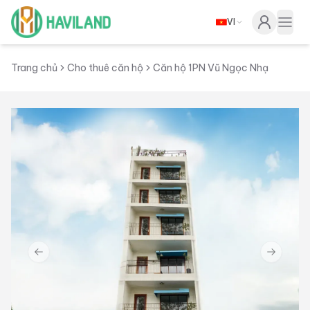
VI
Haviland
Togg
Trang chủ
Cho thuê căn hộ
Căn hộ 1PN Vũ Ngọc Nhạ
Previous slide
Next sl