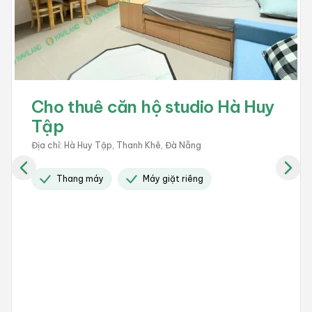
Cho thuê căn hộ studio Nghiêm
Xuân Yêm
Địa chỉ
:
Nghiêm Xuân Yêm, Ngũ Hành Sơn, Đà Nẵng
Giờ giấc tự do
Bãi đổ xe
Có camera 24 / 24
+
5