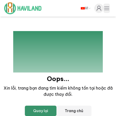
VI
Haviland
Togg
404
Oops...
Xin lỗi, trang bạn đang tìm kiếm không tồn tại hoặc đã
được thay đổi
.
Quay lại
Trang chủ