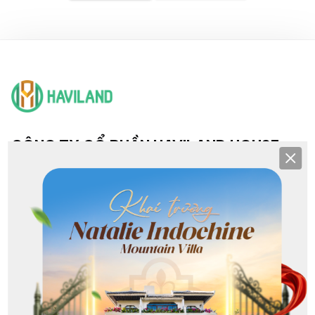
CÔNG TY CỔ PHẦN HAVILAND HOUSE
Clos
TRỤ SỞ & CHI NHÁNH
Hội sở: 193 Nguyễn Văn Linh, Hải Châu, Đà Nẵng
CN NHS: 36 - 38 Khuê Mỹ Đông 3, Ngũ Hành Sơn, Đà Nẵng
CN Sơn Trà: Lô G1 Phạm Văn Đồng, Sơn Trà, Đà Nẵng
CN Hoà Xuân: 368 Nguyễn Phước Lan, Hoà Xuân, Đà Nẵng
CN Liên Chiểu: 213 Nguyễn Sinh Sắc, Hòa Khánh, Đà Nẵng