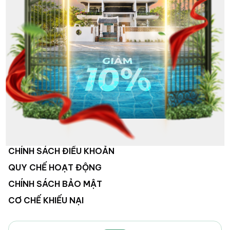
VỀ CHÚNG TÔI
HỆ THỐNG KHÁCH SẠN
HOẠT ĐỘNG CÔNG TY
TUYỂN DỤNG
LIÊN HỆ
CHÍNH SÁCH ĐIỀU KHOẢN
QUY CHẾ HOẠT ĐỘNG
CHÍNH SÁCH BẢO MẬT
CƠ CHẾ KHIẾU NẠI