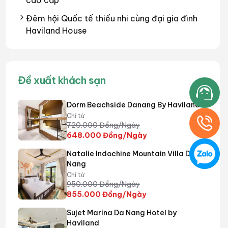
cao cấp
Đêm hội Quốc tế thiếu nhi cùng đại gia đình
Haviland House
Đề xuất khách sạn
Dorm Beachside Danang By Haviland
Chỉ từ
720.000
Đồng/Ngày
648.000
Đồng/Ngày
Natalie Indochine Mountain Villa Da
Nang
Chỉ từ
950.000
Đồng/Ngày
855.000
Đồng/Ngày
Sujet Marina Da Nang Hotel by
Haviland