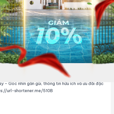
n dành riêng cho cộng đồng dân cư Haviland
aviland còn là kênh thông tin để cư dân không bỏ lỡ
a.
 tại Đà Nẵng – Hội An.
ắm bắt và tận hưởng dịch vụ chất lượng với chi phí
n kỳ nghỉ, vừa tiết kiệm, vừa trọn vẹn.
– Góc nhìn gần gũi, thông tin hữu ích và ưu đãi đặc
ps://url-shortener.me/510B