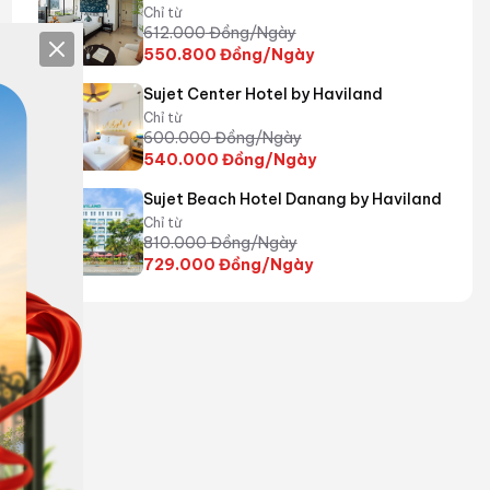
Chỉ từ
612.000
Đồng/Ngày
Close
550.800
Đồng/Ngày
Sujet Center Hotel by Haviland
Chỉ từ
600.000
Đồng/Ngày
540.000
Đồng/Ngày
Sujet Beach Hotel Danang by Haviland
Chỉ từ
810.000
Đồng/Ngày
729.000
Đồng/Ngày