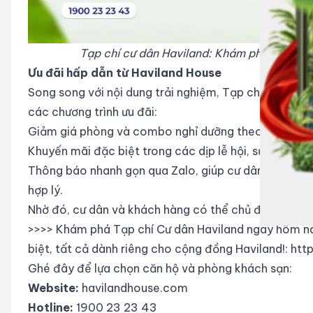
Tạp chí cư dân Haviland: Khám phá góc nhì
Ưu đãi hấp dẫn từ Haviland House
Song song với nội dung trải nghiệm, Tạp chí Cư dân H
các chương trình ưu đãi:
Giảm giá phòng và combo nghỉ dưỡng theo từng mù
Khuyến mãi đặc biệt trong các dịp lễ hội, sự kiện lớn
Thông báo nhanh gọn qua Zalo, giúp cư dân dễ dàng n
hợp lý.
Nhờ đó, cư dân và khách hàng có thể chủ động lựa chọ
>>>> Khám phá Tạp chí Cư dân Haviland ngay hôm nay 
biệt, tất cả dành riêng cho cộng đồng Haviland!:
htt
Ghé đây để lựa chọn căn hộ và phòng khách sạn:
Website:
havilandhouse.com
Hotline:
1900 23 23 43