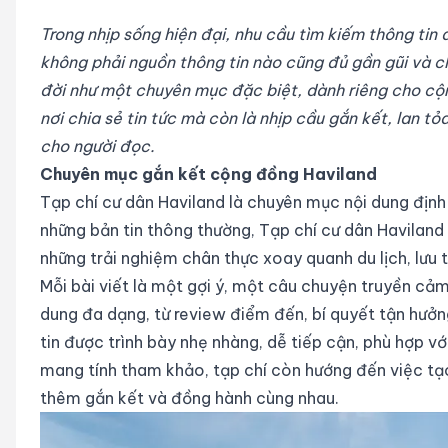
Trong nhịp sống hiện đại, nhu cầu tìm kiếm thông tin 
không phải nguồn thông tin nào cũng đủ gần gũi và c
đời như một chuyên mục đặc biệt, dành riêng cho c
nơi chia sẻ tin tức mà còn là nhịp cầu gắn kết, lan 
cho người đọc.
Chuyên mục gắn kết cộng đồng Haviland
Tạp chí cư dân Haviland là chuyên mục nội dung định
những bản tin thông thường, Tạp chí cư dân Haviland 
những trải nghiệm chân thực xoay quanh du lịch, lưu 
Mỗi bài viết là một gợi ý, một câu chuyện truyền cả
dung đa dạng, từ review điểm đến, bí quyết tận hưở
tin được trình bày nhẹ nhàng, dễ tiếp cận, phù hợp vớ
mang tính tham khảo, tạp chí còn hướng đến việc tạ
thêm gắn kết và đồng hành cùng nhau.