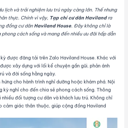
du lịch và trải nghiệm lưu trú ngày càng lớn. Thế nhưng
hân thực. Chính vì vậy,
Tạp chí cư dân Haviland
ra
ộng đồng cư dân
Haviland House
. Đây không chỉ là
tỏa phong cách sống và mang đến nhiều ưu đãi hấp dẫn
 kỳ được đăng tải trên Zalo Haviland House. Khác với
được xây dựng với lối kể chuyện gần gũi, phản ánh
trú và đời sống hằng ngày.
m hứng cho hành trình nghỉ dưỡng hoặc khám phá. Nội
ng kỳ nghỉ cho đến chia sẻ phong cách sống. Thông
i nhiều đối tượng cư dân và khách lưu trú. Không chỉ
o cảm giác thân thuộc, giúp cộng đồng Haviland