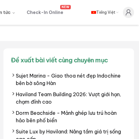
NEW
n tức
Check-In Online
Tiếng Việt
Đề xuất bài viết cùng chuyên mục
Sujet Marina - Giao thoa nét đẹp Indochine
bên bờ sông Hàn
Haviland Team Building 2026: Vượt giới hạn,
chạm đỉnh cao
Dorm Beachside - Mảnh ghép lưu trú hoàn
hảo bên phố biển
Suite Lux by Haviland: Nâng tầm giá trị sống