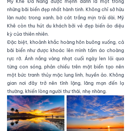
Mỹ Khê Đà Nẵng được mệnh danh là một trong
những bãi biển đẹp nhất hành tinh. Không chỉ sở hữu
làn nước trong xanh, bờ cát trắng mịn trải dài, Mỹ
Khê còn thu hút du khách bởi vẻ đẹp biến ảo diệu
kỳ của thiên nhiên.
Đặc biệt, khoảnh khắc hoàng hôn buông xuống, cả
bãi biển như được khoác lên mình tấm áo choàng
rực rỡ. Ánh nắng vàng nhạt cuối ngày len lỏi qua
từng con sóng, phản chiếu trên mặt biển tạo nên
một bức tranh thủy mặc lung linh, huyền ảo. Không
gian nơi đây trở nên tĩnh lặng, lãng mạn đến lạ
thường, khiến lòng người thư thái, nhẹ nhàng.