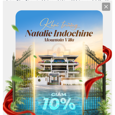
trúc độc đáo này không chỉ là một kỳ quan kỹ thuật
Clos
mà còn là một tác phẩm nghệ thuật, nơi hòa quyện
giữa vẻ đẹp thiên nhiên và sự sáng tạo của con
người. Từ vị trí trên cầu, du khách có thể phóng tầm
mắt chiêm ngưỡng bức tranh toàn cảnh của núi
rừng trùng điệp, trải dài đến tận đường chân trời,
nơi biển cả và bầu trời hòa làm một.
Khi hoàng hôn buông xuống, Cầu Vàng khoác lên
mình một vẻ đẹp huyền ảo, lung linh như chốn tiên
cảnh. Những tia nắng cuối ngày nhuộm vàng cả
không gian, tạo nên một khung cảnh lãng mạn và
đầy mê hoặc. Không có gì ngạc nhiên khi Cầu Vàng
trở thành một trong những điểm ngắm hoàng hôn
được yêu thích nhất ở Đà Nẵng, thu hút du khách từ
khắp nơi trên thế giới đến chiêm ngưỡng và ghi lại
những khoảnh khắc đẹp đến nao lòng.