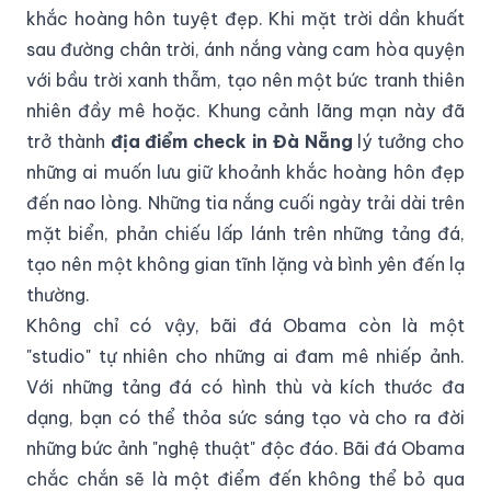
khắc hoàng hôn tuyệt đẹp. Khi mặt trời dần khuất
sau đường chân trời, ánh nắng vàng cam hòa quyện
với bầu trời xanh thẫm, tạo nên một bức tranh thiên
nhiên đầy mê hoặc. Khung cảnh lãng mạn này đã
trở thành
địa điểm check in Đà Nẵng
lý tưởng cho
những ai muốn lưu giữ khoảnh khắc hoàng hôn đẹp
đến nao lòng. Những tia nắng cuối ngày trải dài trên
mặt biển, phản chiếu lấp lánh trên những tảng đá,
tạo nên một không gian tĩnh lặng và bình yên đến lạ
thường.
Không chỉ có vậy, bãi đá Obama còn là một
"studio" tự nhiên cho những ai đam mê nhiếp ảnh.
Với những tảng đá có hình thù và kích thước đa
dạng, bạn có thể thỏa sức sáng tạo và cho ra đời
những bức ảnh "nghệ thuật" độc đáo. Bãi đá Obama
chắc chắn sẽ là một điểm đến không thể bỏ qua