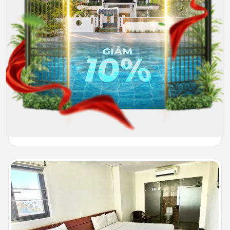
402
Full nội thất
5.500.000
Hết phòng
đồng/Tháng