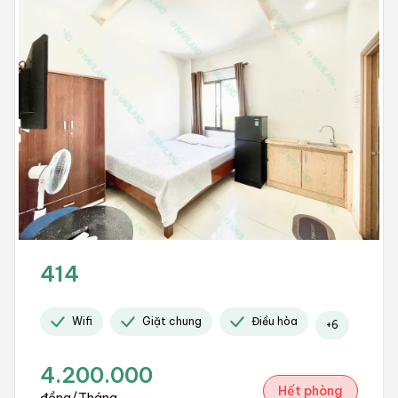
414
Wifi
Giặt chung
Điều hòa
+
6
4.200.000
Hết phòng
đồng/Tháng