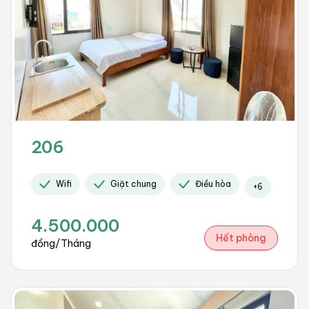
206
Wifi
Giặt chung
Điều hòa
+
6
4.500.000
Hết phòng
đồng/Tháng