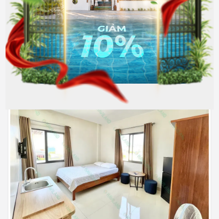
Wifi
Giặt chung
Điều hòa
+
6
4.200.000
Hết phòng
đồng/Tháng