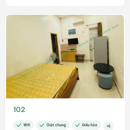
102
Wifi
Giặt chung
Điều hòa
+
6