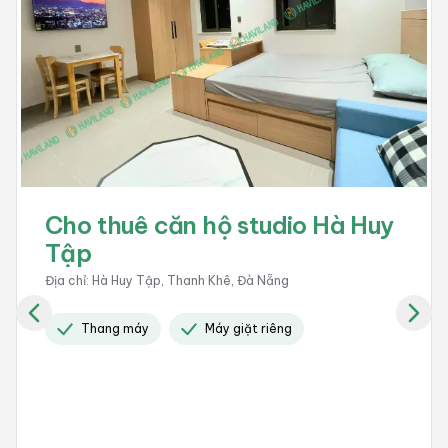
Cho thuê căn hộ studio Nghiêm
Xuân Yêm
Địa chỉ
:
Nghiêm Xuân Yêm, Ngũ Hành Sơn, Đà Nẵng
Giờ giấc tự do
Bãi đổ xe
Có camera 24 / 24
+
5