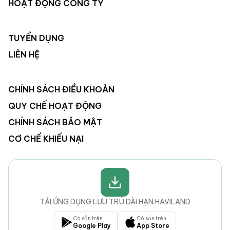
HOẠT ĐỘNG CÔNG TY
TUYỂN DỤNG
LIÊN HỆ
CHÍNH SÁCH ĐIỀU KHOẢN
QUY CHẾ HOẠT ĐỘNG
CHÍNH SÁCH BẢO MẬT
CƠ CHẾ KHIẾU NẠI
TẢI ỨNG DỤNG LƯU TRÚ DÀI HẠN HAVILAND
Có sẵn trên
Có sẵn trên
Google Play
App Store