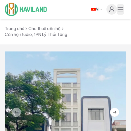
VI
Haviland
Togg
Trang chủ
Cho thuê căn hộ
Căn hộ studio, 1PN Lý Thái Tông
Previous slide
Next sl