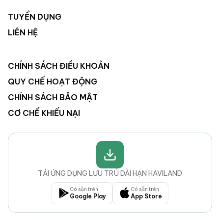
TUYỂN DỤNG
LIÊN HỆ
CHÍNH SÁCH ĐIỀU KHOẢN
QUY CHẾ HOẠT ĐỘNG
CHÍNH SÁCH BẢO MẬT
CƠ CHẾ KHIẾU NẠI
TẢI ỨNG DỤNG LƯU TRÚ DÀI HẠN HAVILAND
Có sẵn trên
Có sẵn trên
Google Play
App Store