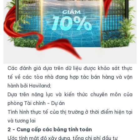
với hơn 1000+ dự án tư vấn phát triển thành công,
chúng tôi đúc kết ra 3 giai đoạn trọng yếu trong
quá trình tư vấn dự án bất động sản như sau:
2.1. Giai đoạn 1: Đánh giá phương án kinh doanh
trong khu vực
1 - Đánh giá tính khả thi của mô hình kinh doanh
các phân khúc tại khu vực khảo sát
Các đánh giá dựa trên dữ liệu được khảo sát thực
tế về các tòa nhà đang hợp tác bán hàng và vận
hành bởi Haviland;
Dựa trên năng lực và kiến thức chuyên môn của
phòng Tài chính - Dự án
Tình hình thực tế của thị trường ở thời điểm hiện tại
và tương lai
2 - Cung cấp các bảng tính toán
Ước tính mật độ xây dựng, tổng chi phí đầu tư