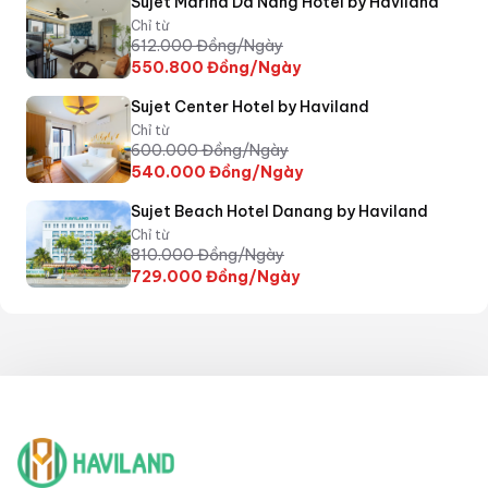
Sujet Marina Da Nang Hotel by Haviland
Chỉ từ
612.000
Đồng/Ngày
550.800
Đồng/Ngày
Sujet Center Hotel by Haviland
Chỉ từ
600.000
Đồng/Ngày
540.000
Đồng/Ngày
Sujet Beach Hotel Danang by Haviland
Chỉ từ
810.000
Đồng/Ngày
729.000
Đồng/Ngày