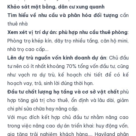
Khảo sát mặt bằng, dân cư xung quanh
Tìm hiểu về nhu cầu và phân hóa đối tượng
cần
thuê nhà
Xem xét vị trí dự án: phù hợp nhu cầu thuê phòng
:
Phòng trọ khép kín, dãy trọ nhiều tầng, căn hộ mini,
nhà trọ cao cấp…
Lên dự trù nguồn vốn kinh doanh dự án
: Chủ đầu
tư nên có ít nhất khoảng 70% tổng vốn đầu tư, cũng
như vạch ra dự trù, kế hoạch chi tiết để có kế
hoạch vay, trả, sinh lời đúng thời hạn.
Đầu tư chất lượng hạ tầng và cơ sở vật chất
phù
hợp tăng giá trị cho thuê, ổn định và lâu dài, giảm
chi phí sửa chữa hay nâng cấp.
Với mục đích kết hợp chủ đầu tư nhằm nâng cao
trong việc nâng cao dự án triển khai: huy động vốn,
gia tăng trải nghiệm khách hàng,... Haviland phân