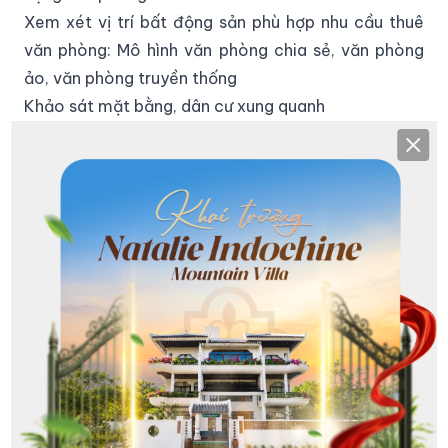
Xem xét vị trí bất động sản phù hợp nhu cầu thuê
văn phòng: Mô hình văn phòng chia sẻ, văn phòng
ảo, văn phòng truyền thống
Khảo sát mặt bằng, dân cư xung quanh
Tìm và hỗ trợ giám sát đơn vị thiết kế văn phòng
Clos
Hỗ trợ xử lý thủ tục giấy phép khi xây dựng văn
phòng cho thuê
Xây dựng quy trình vận hành
Thúc đẩy định vị thương hiệu và tận dụng công
năng tòa nhà
2. 3 bước tư vấn đầu tư dự án bất động sản tại
Haviland
Nhìn chung, ở mỗi loại hình bất động sản sẽ có
phương thức và quy trình tư vấn khác nhau. Điều
này còn phụ thuộc và tình hình kinh tế, tính khả thi
và thời điểm phát triển của dự án. Haviland House