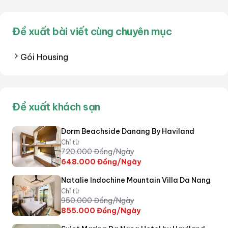
Đề xuất bài viết cùng chuyên mục
Gói Housing
Đề xuất khách sạn
Dorm Beachside Danang By Haviland
Chỉ từ
720.000
Đồng/Ngày
648.000
Đồng/Ngày
Natalie Indochine Mountain Villa Da Nang
Chỉ từ
950.000
Đồng/Ngày
855.000
Đồng/Ngày