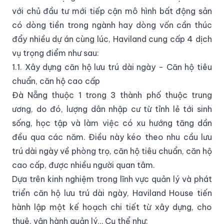
với chủ đầu tư mới tiếp cận mô hình bất động sản
có dòng tiền trong ngành hay dòng vốn cần thúc
đẩy nhiều dự án cùng lúc, Haviland cung cấp 4 dịch
vụ trọng điểm như sau:
1.1. Xây dựng căn hộ lưu trú dài ngày - Căn hộ tiêu
chuẩn, căn hộ cao cấp
Đà Nẵng thuộc 1 trong 3 thành phố thuộc trung
ương, do đó, lượng dân nhập cư từ tỉnh lẻ tới sinh
sống, học tập và làm việc có xu hướng tăng dần
đều qua các năm. Điều này kéo theo nhu cầu lưu
trú dài ngày về phòng trọ, căn hộ tiêu chuẩn, căn hộ
cao cấp, được nhiều người quan tâm.
Dựa trên kinh nghiệm trong lĩnh vực quản lý và phát
triển căn hộ lưu trú dài ngày, Haviland House tiến
hành lập một kế hoạch chi tiết từ xây dựng, cho
thuê, vận hành quản lý… Cụ thể như: