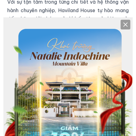
Với sự tận tâm trong từng chi tiết và hệ thống vận
hành chuyên nghiệp, Haviland House tự hào mang
đến những giải pháp quản lý bất động sản hiệu quả.
Clos
Đội ngũ chuyên gia của chúng tôi luôn nỗ lực không
ngừng để nâng tầm giá trị và tối ưu hóa lợi nhuận
cho các đối tác. Được đồng hành cùng quý khách
trong từng dự án là niềm vinh dự lớn lao.
Với sự tận tâm và chuyên nghiệp, Haviland House
luôn nỗ lực mang đến những giải pháp quản lý khách
sạn tối ưu cho đối tác