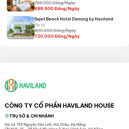
765.000
Đồng/Ngày
688.500
Đồng/Ngày
Sujet Beach Hotel Danang by Haviland
Chỉ từ
800.000
Đồng/Ngày
720.000
Đồng/Ngày
CÔNG TY CỔ PHẦN HAVILAND HOUSE
TRỤ SỞ & CHI NHÁNH
Hội sở: 193 Nguyễn Văn Linh, Hải Châu, Đà Nẵng