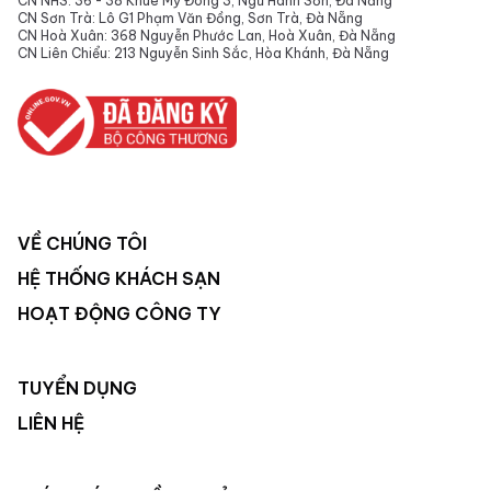
CN NHS: 36 - 38 Khuê Mỹ Đông 3, Ngũ Hành Sơn, Đà Nẵng
CN Sơn Trà: Lô G1 Phạm Văn Đồng, Sơn Trà, Đà Nẵng
CN Hoà Xuân: 368 Nguyễn Phước Lan, Hoà Xuân, Đà Nẵng
CN Liên Chiểu: 213 Nguyễn Sinh Sắc, Hòa Khánh, Đà Nẵng
VỀ CHÚNG TÔI
HỆ THỐNG KHÁCH SẠN
HOẠT ĐỘNG CÔNG TY
TUYỂN DỤNG
LIÊN HỆ