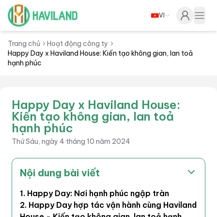
VI
Haviland
Togg
Trang chủ
Hoạt động công ty
Happy Day x Haviland House: Kiến tạo không gian, lan toả
hạnh phúc
Happy Day x Haviland House:
Kiến tạo không gian, lan toả
hạnh phúc
Thứ Sáu, ngày 4 tháng 10 năm 2024
Nội dung bài viết
1. Happy Day: Nơi hạnh phúc ngập tràn
2. Happy Day hợp tác vận hành cùng Haviland
House - Kiến tạo không gian, lan toả hạnh