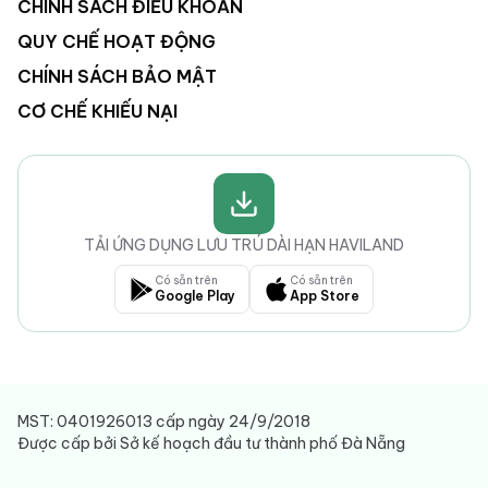
CHÍNH SÁCH ĐIỀU KHOẢN
QUY CHẾ HOẠT ĐỘNG
CHÍNH SÁCH BẢO MẬT
CƠ CHẾ KHIẾU NẠI
TẢI ỨNG DỤNG LƯU TRÚ DÀI HẠN HAVILAND
Có sẵn trên
Có sẵn trên
Google Play
App Store
MST: 0401926013 cấp ngày 24/9/2018
Được cấp bởi Sở kế hoạch đầu tư thành phố Đà Nẵng