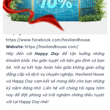
Thông tin liên hệ:
Hotline:
1900 232343
Địa chỉ:
193 Nguyễn Văn Linh, Hải Châu, Đà Nẵng
Email:
dichvukhachhang@havilandhouse.com
Fanpage:
https://www.facebook.com/havilandhouse
Website:
https://havilandhouse.com/
Hãy đến với
Happy Day
để tận hưởng những
khoảnh khắc thư giãn tuyệt vời bên gia đình và bạn
bè. Với sự kết hợp hoàn hảo giữa không gian sống
đẳng cấp và dịch vụ chuyên nghiệp, Haviland House
và Happy Day cam kết sẽ mang đến cho bạn những
kỷ niệm đáng nhớ. Liên hệ với chúng tôi ngay hôm
nay để đặt phòng và trải nghiệm những điều tuyệt
vời tại Happy Day nhé!