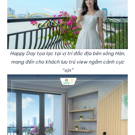
Happy Day tọa lạc tại vị trí đắc địa bên sông Hàn,
mang đến cho khách lưu trú view ngắm cảnh cực
“xịn”