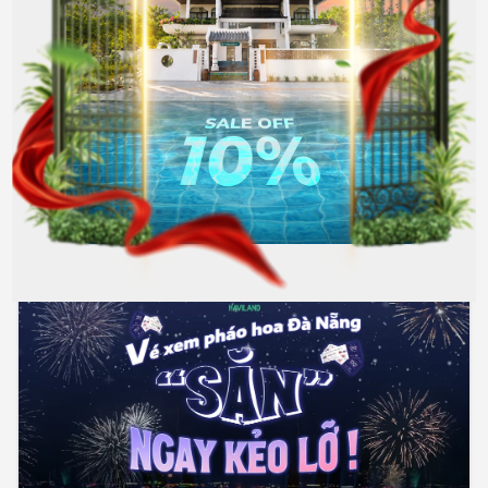
5 Da Nang hotels to watch fireworks
with the most beautiful views
To let your emotions soar along with the lights,
choosing a peaceful sanctuary overlooking the Han
River is essential. Let's take a look at the curated list of
Da Nang ...
Wednesday, July 15, 2026