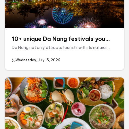
10+ unique Da Nang festivals you
must experience
Da Nang not only attracts tourists with its natural
landscape but also with its colorful cultural picture,
expressed through a series of vibrant festivals held
Wednesday, July 15, 2026
throughout the year. Da Nang ...