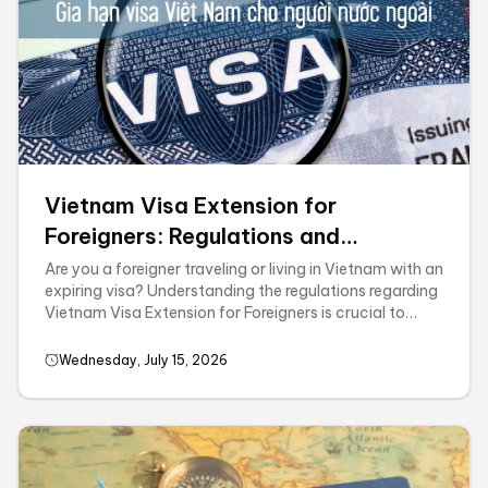
Vietnam Visa Extension for
Foreigners: Regulations and
Procedures
Are you a foreigner traveling or living in Vietnam with an
expiring visa? Understanding the regulations regarding
Vietnam Visa Extension for Foreigners is crucial to
avoid legal complications and unnecessary ...
Wednesday, July 15, 2026