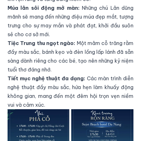
Múa lân sôi động mở màn:
Những chú Lân dũng
mãnh sẽ mang đến những điệu múa đẹp mắt, tượng
trưng cho sự may mắn và phát đạt, khởi đầu suôn
sẻ cho cơ sở mới.
Tiệc Trung thu ngọt ngào:
Một mâm cỗ trăng rằm
đầy màu sắc, bánh kẹo và đèn lồng lấp lánh đã sẵn
sàng dành riêng cho các bé, tạo nên những kỷ niệm
tuổi thơ đáng nhớ.
Tiết mục nghệ thuật đa dạng:
Các màn trình diễn
nghệ thuật đầy màu sắc, hứa hẹn làm khuấy động
không gian, mang đến một đêm hội trọn vẹn niềm
vui và cảm xúc.