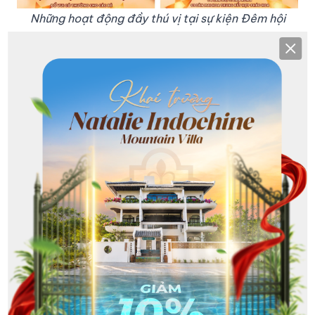
Những hoạt động đầy thú vị tại sự kiện Đêm hội
trăng vàng - Rộn ràng khai trương
Clos
Thông tin sự kiện (Miễn phí vào cửa)
Hãy cùng Sujet Hotel Da Nang và đối tác đồng hành
Haviland tạo nên một đêm trăng rằm thật đáng
nhớ, cùng chúc mừng cho chặng đường phát triển
mới!
Thời gian:
16h30 - 18h30, Thứ Bảy, ngày
04/10/2025
Địa điểm:
Sujet Beach Hotel, Lô G1 Phạm Văn
Đồng, Đà Nẵng.
Haviland House
rất hân hạnh được đón tiếp quý
khách hàng và đối tác đến chung vui, cùng nhau
thắp sáng
Đêm Hội Trăng Vàng
rực rỡ!
Chia sẻ