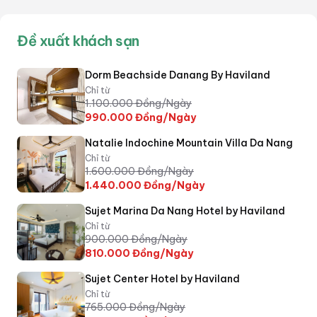
Đề xuất khách sạn
Dorm Beachside Danang By Haviland
Chỉ từ
1.100.000
Đồng/Ngày
990.000
Đồng/Ngày
Natalie Indochine Mountain Villa Da Nang
Chỉ từ
1.600.000
Đồng/Ngày
1.440.000
Đồng/Ngày
Sujet Marina Da Nang Hotel by Haviland
Chỉ từ
900.000
Đồng/Ngày
810.000
Đồng/Ngày
Sujet Center Hotel by Haviland
Chỉ từ
765.000
Đồng/Ngày