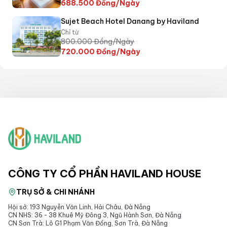
688.500
Đồng/Ngày
Sujet Beach Hotel Danang by Haviland
Chỉ từ
800.000
Đồng/Ngày
720.000
Đồng/Ngày
CÔNG TY CỔ PHẦN HAVILAND HOUSE
TRỤ SỞ & CHI NHÁNH
Hội sở: 193 Nguyễn Văn Linh, Hải Châu, Đà Nẵng
CN NHS: 36 - 38 Khuê Mỹ Đông 3, Ngũ Hành Sơn, Đà Nẵng
CN Sơn Trà: Lô G1 Phạm Văn Đồng, Sơn Trà, Đà Nẵng