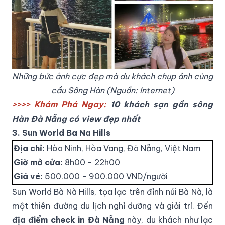
Những bức ảnh cực đẹp mà du khách chụp ảnh cùng
cầu Sông Hàn (Nguồn: Internet)
>>>> Khám Phá Ngay:
10 khách sạn gần sông
Hàn Đà Nẵng có view đẹp nhất
3. Sun World Ba Na Hills
Địa chỉ:
Hòa Ninh, Hòa Vang, Đà Nẵng, Việt Nam
Giờ mở cửa:
8h00 - 22h00
Giá vé:
500.000 - 900.000 VND/người
Sun World Bà Nà Hills, tọa lạc trên đỉnh núi Bà Nà, là
một thiên đường du lịch nghỉ dưỡng và giải trí. Đến
địa điểm check in Đà Nẵng
này, du khách như lạc