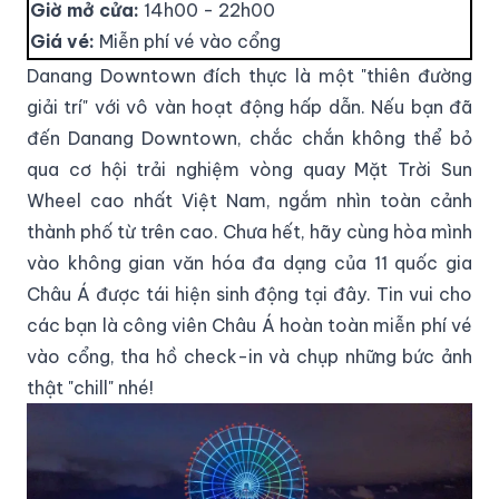
Giờ mở cửa:
14h00 - 22h00
Giá vé:
Miễn phí vé vào cổng
Danang Downtown đích thực là một "thiên đường
giải trí" với vô vàn hoạt động hấp dẫn. Nếu bạn đã
đến Danang Downtown, chắc chắn không thể bỏ
qua cơ hội trải nghiệm vòng quay Mặt Trời Sun
Wheel cao nhất Việt Nam, ngắm nhìn toàn cảnh
thành phố từ trên cao. Chưa hết, hãy cùng hòa mình
vào không gian văn hóa đa dạng của 11 quốc gia
Châu Á được tái hiện sinh động tại đây. Tin vui cho
các bạn là công viên Châu Á hoàn toàn miễn phí vé
vào cổng, tha hồ check-in và chụp những bức ảnh
thật "chill" nhé!