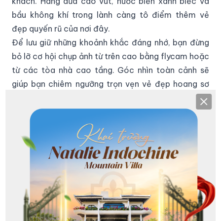
khách. Hàng dừa cao vút, nước biển xanh biếc và
bầu không khí trong lành càng tô điểm thêm vẻ
đẹp quyến rũ của nơi đây.
Để lưu giữ những khoảnh khắc đáng nhớ, bạn đừng
bỏ lỡ cơ hội chụp ảnh từ trên cao bằng flycam hoặc
từ các tòa nhà cao tầng. Góc nhìn toàn cảnh sẽ
giúp bạn chiêm ngưỡng trọn vẹn vẻ đẹp hoang sơ
mà tráng lệ của bãi biển. Ngoài ra, những bức ảnh
Clos
với bờ cát trắng và nước biển xanh – góc chụp kinh
điển – cũng đủ sức làm say đắm bất kỳ ai. Đừng
quên, bình minh và hoàng hôn chính là thời điểm lý
tưởng để bạn đến Mỹ Khê và tạo nên những bức ảnh
đẹp như mơ.