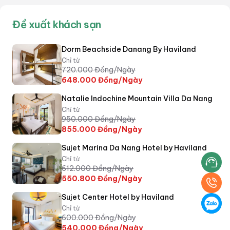
Đề xuất khách sạn
Dorm Beachside Danang By Haviland
Chỉ từ
720.000
Đồng/Ngày
648.000
Đồng/Ngày
Natalie Indochine Mountain Villa Da Nang
Chỉ từ
950.000
Đồng/Ngày
855.000
Đồng/Ngày
Sujet Marina Da Nang Hotel by Haviland
Chỉ từ
612.000
Đồng/Ngày
550.800
Đồng/Ngày
Sujet Center Hotel by Haviland
Chỉ từ
600.000
Đồng/Ngày
540.000
Đồng/Ngày