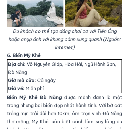
Du khách có thể tạo dáng chơi cờ với Tiên Ông
hoặc chụp ảnh với khung cảnh xung quanh (Nguồn:
Internet)
6. Biển Mỹ Khê
Địa chỉ:
Võ Nguyên Giáp, Hòa Hải, Ngũ Hành Sơn,
Đà Nẵng
Giờ mở cửa:
Cả ngày
Giá vé:
Miễn phí
Biển Mỹ Khê Đà Nẵng
được mệnh danh là một
trong những bãi biển đẹp nhất hành tinh. Với bờ cát
trắng mịn trải dài hơn 10km, ôm trọn vịnh Đà Nẵng
thơ mộng, Mỹ Khê luôn biết cách làm say lòng du