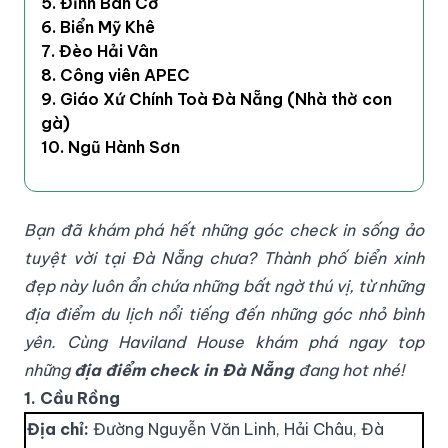
5. Đỉnh Bàn Cờ
6. Biển Mỹ Khê
7. Đèo Hải Vân
8. Công viên APEC
9. Giáo Xứ Chính Toà Đà Nẵng (Nhà thờ con
gà)
10. Ngũ Hành Sơn
Bạn đã khám phá hết những góc check in sống ảo
tuyệt vời tại Đà Nẵng chưa? Thành phố biển xinh
đẹp này luôn ẩn chứa những bất ngờ thú vị, từ những
địa điểm du lịch nổi tiếng đến những góc nhỏ bình
yên. Cùng Haviland House khám phá ngay top
những
địa điểm check in Đà Nẵng
đang hot nhé!
1. Cầu Rồng
Địa chỉ:
Đường Nguyễn Văn Linh, Hải Châu, Đà