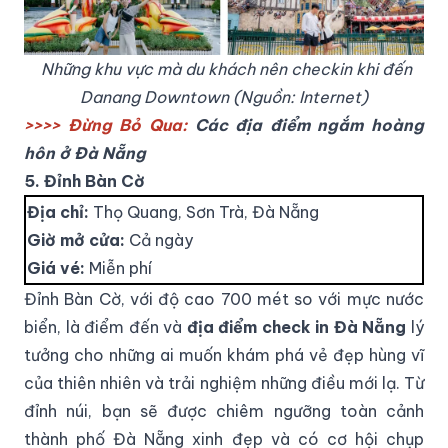
Những khu vực mà du khách nên checkin khi đến
Danang Downtown (Nguồn: Internet)
>>>> Đừng Bỏ Qua:
Các
địa điểm ngắm hoàng
hôn ở Đà Nẵng
5. Đỉnh Bàn Cờ
Địa chỉ:
Thọ Quang, Sơn Trà, Đà Nẵng
Giờ mở cửa:
Cả ngày
Giá vé:
Miễn phí
Đỉnh Bàn Cờ, với độ cao 700 mét so với mực nước
biển, là điểm đến và
địa điểm check in Đà Nẵng
lý
tưởng cho những ai muốn khám phá vẻ đẹp hùng vĩ
của thiên nhiên và trải nghiệm những điều mới lạ. Từ
đỉnh núi, bạn sẽ được chiêm ngưỡng toàn cảnh
thành phố Đà Nẵng xinh đẹp và có cơ hội chụp