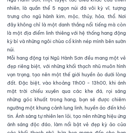
nhiên, là quần thể 5 ngọn núi đá vôi kỳ vĩ, tượng
trưng cho ngũ hành kim, mộc, thủy, hỏa, thổ. Nơi
đây không chỉ là một danh thắng nổi tiếng mà còn
là một địa điểm linh thiêng với hệ thống hang động
kỳ bí và những ngôi chùa cổ kính nép mình bên sườn
núi.
Mỗi hang động tại Ngũ Hành Sơn đều mang một vẻ
đẹp riêng biệt, với những khối thạch nhũ muôn hình
vạn trạng, tạo nên một thế giới huyền ảo dưới lòng
đất. Đặc biệt, vào khoảng 11h00 - 13h00, khi ánh
mặt trời chiếu xuyên qua các khe đá, rọi sáng
những góc khuất trong hang, bạn sẽ được chiêm
ngưỡng một khung cảnh lung linh, huyền ảo đến khó
tin. Ánh sáng tự nhiên len lỏi, tạo nên những hiệu ứng
ánh sáng độc đáo, làm nổi bật vẻ đẹp kỳ ảo của
các khối thạch nhũ, hứa hẹn mang đến cho bạn