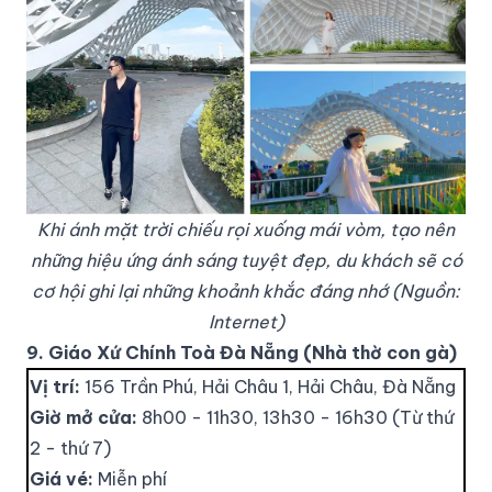
Khi ánh mặt trời chiếu rọi xuống mái vòm, tạo nên
những hiệu ứng ánh sáng tuyệt đẹp, du khách sẽ có
cơ hội ghi lại những khoảnh khắc đáng nhớ (Nguồn:
Internet)
9. Giáo Xứ Chính Toà Đà Nẵng (Nhà thờ con gà)
Vị trí:
156 Trần Phú, Hải Châu 1, Hải Châu, Đà Nẵng
Giờ mở cửa:
8h00 - 11h30, 13h30 - 16h30 (Từ thứ
2 - thứ 7)
Giá vé:
Miễn phí