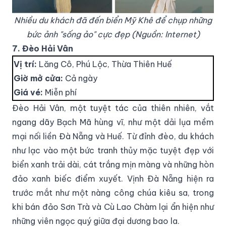
Nhiều du khách đã đến biển Mỹ Khê để chụp những
bức ảnh "sống ảo" cực đẹp (Nguồn: Internet)
7. Đèo Hải Vân
Vị trí:
Lăng Cô, Phú Lộc, Thừa Thiên Huế
Giờ mở cửa:
Cả ngày
Giá vé:
Miễn phí
Đèo Hải Vân, một tuyệt tác của thiên nhiên, vắt
ngang dãy Bạch Mã hùng vĩ, như một dải lụa mềm
mại nối liền Đà Nẵng và Huế. Từ đỉnh đèo, du khách
như lạc vào một bức tranh thủy mặc tuyệt đẹp với
biển xanh trải dài, cát trắng mịn màng và những hòn
đảo xanh biếc điểm xuyết. Vịnh Đà Nẵng hiện ra
trước mắt như một nàng công chúa kiêu sa, trong
khi bán đảo Sơn Trà và Cù Lao Chàm lại ẩn hiện như
những viên ngọc quý giữa đại dương bao la.