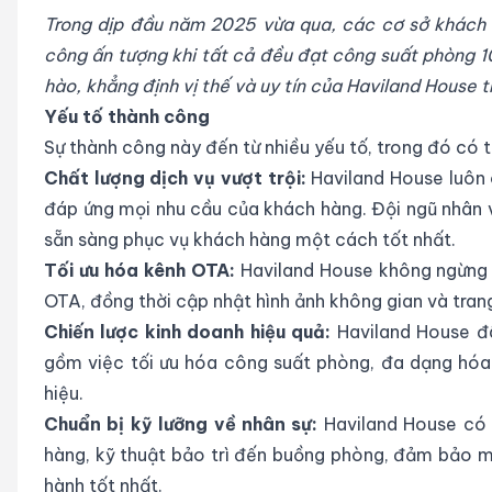
Trong dịp đầu năm 2025 vừa qua, các cơ sở khách
công ấn tượng khi tất cả đều đạt công suất phòng 1
hào, khẳng định vị thế và uy tín của Haviland House 
Yếu tố thành công
Sự thành công này đến từ nhiều yếu tố, trong đó có 
Chất lượng dịch vụ vượt trội:
Haviland House luôn 
đáp ứng mọi nhu cầu của khách hàng. Đội ngũ nhân v
sẵn sàng phục vụ khách hàng một cách tốt nhất.
Tối ưu hóa kênh OTA:
Haviland House không ngừng 
OTA, đồng thời cập nhật hình ảnh không gian và trang
Chiến lược kinh doanh hiệu quả:
Haviland House đã
gồm việc tối ưu hóa công suất phòng, đa dạng hó
hiệu.
Chuẩn bị kỹ lưỡng về nhân sự:
Haviland House có 
hàng, kỹ thuật bảo trì đến buồng phòng, đảm bảo 
hành tốt nhất.