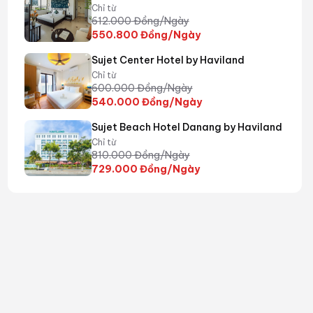
Chỉ từ
612.000
Đồng/Ngày
550.800
Đồng/Ngày
Sujet Center Hotel by Haviland
Chỉ từ
600.000
Đồng/Ngày
540.000
Đồng/Ngày
Sujet Beach Hotel Danang by Haviland
Chỉ từ
810.000
Đồng/Ngày
729.000
Đồng/Ngày