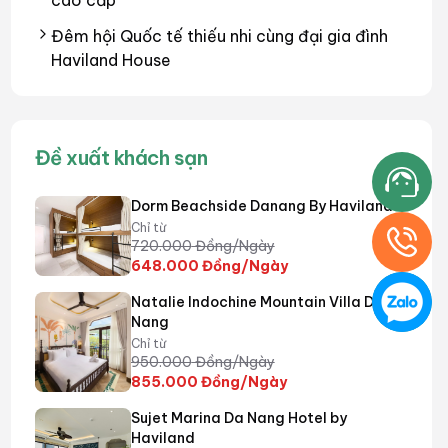
cao cấp
Đêm hội Quốc tế thiếu nhi cùng đại gia đình
Haviland House
Đề xuất khách sạn
Dorm Beachside Danang By Haviland
Chỉ từ
720.000
Đồng/Ngày
648.000
Đồng/Ngày
Natalie Indochine Mountain Villa Da
Nang
Chỉ từ
950.000
Đồng/Ngày
855.000
Đồng/Ngày
Sujet Marina Da Nang Hotel by
Haviland