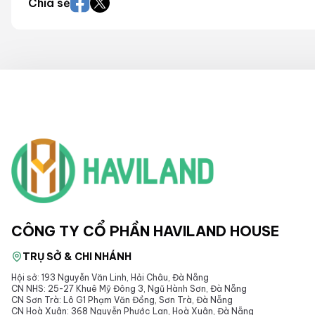
Chia sẻ
CÔNG TY CỔ PHẦN HAVILAND HOUSE
TRỤ SỞ & CHI NHÁNH
Hội sở: 193 Nguyễn Văn Linh, Hải Châu, Đà Nẵng
CN NHS: 25-27 Khuê Mỹ Đông 3, Ngũ Hành Sơn, Đà Nẵng
CN Sơn Trà: Lô G1 Phạm Văn Đồng, Sơn Trà, Đà Nẵng
CN Hoà Xuân: 368 Nguyễn Phước Lan, Hoà Xuân, Đà Nẵng