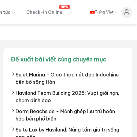
NEW
n tức
Check-In Online
Tiếng Việt
Đề xuất bài viết cùng chuyên mục
Sujet Marina - Giao thoa nét đẹp Indochine
bên bờ sông Hàn
Haviland Team Building 2026: Vượt giới hạn,
chạm đỉnh cao
Dorm Beachside - Mảnh ghép lưu trú hoàn
hảo bên phố biển
Suite Lux by Haviland: Nâng tầm giá trị sống