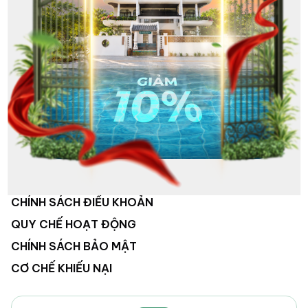
VỀ CHÚNG TÔI
HỆ THỐNG KHÁCH SẠN
HOẠT ĐỘNG CÔNG TY
TUYỂN DỤNG
LIÊN HỆ
CHÍNH SÁCH ĐIỀU KHOẢN
QUY CHẾ HOẠT ĐỘNG
CHÍNH SÁCH BẢO MẬT
CƠ CHẾ KHIẾU NẠI