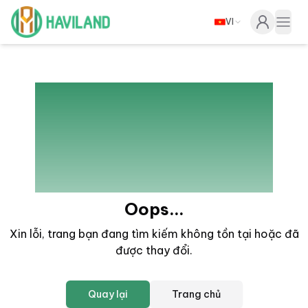
VI
Haviland
Togg
404
Oops...
Xin lỗi, trang bạn đang tìm kiếm không tồn tại hoặc đã
được thay đổi
.
Quay lại
Trang chủ