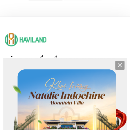
CÔNG TY CỔ PHẦN HAVILAND HOUSE
Clos
TRỤ SỞ & CHI NHÁNH
Hội sở: 193 Nguyễn Văn Linh, Hải Châu, Đà Nẵng
CN NHS: 25-27 Khuê Mỹ Đông 3, Ngũ Hành Sơn, Đà Nẵng
CN Sơn Trà: Lô G1 Phạm Văn Đồng, Sơn Trà, Đà Nẵng
CN Hoà Xuân: 368 Nguyễn Phước Lan, Hoà Xuân, Đà Nẵng
CN Liên Chiểu: 213 Nguyễn Sinh Sắc, Hòa Khánh, Đà Nẵng