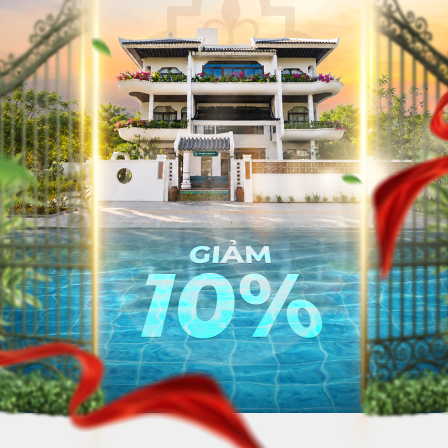
VỀ CHÚNG TÔI
TUYỂN DỤ
HỆ THỐNG KHÁCH SẠN
LIÊN HỆ
HOẠT ĐỘNG CÔNG TY
TẢI ỨNG DỤNG LƯU TRÚ DÀI HẠN HA