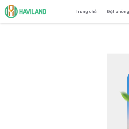
Trang chủ
Đặt phòn
Haviland
Xin l