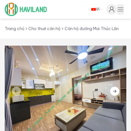
VI
Haviland
Togg
Trang chủ
Cho thuê căn hộ
Căn hộ đường Mai Thúc Lân
Previous slide
Next sl