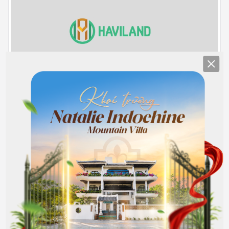
Clos
203
Full nội thất
9.000.000
Hết phòng
đồng/Tháng