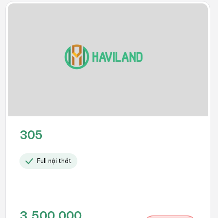
305
Full nội thất
3.500.000