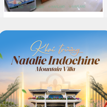
105
Full nội thất
3.500.000
Hết phòng
đồng/Tháng