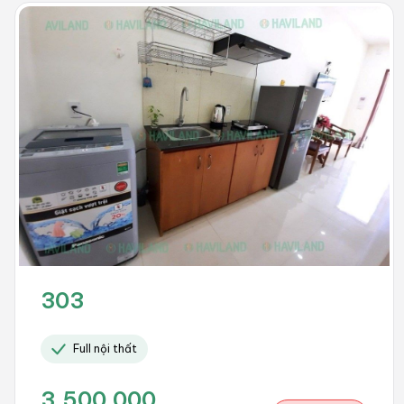
303
Full nội thất
3.500.000