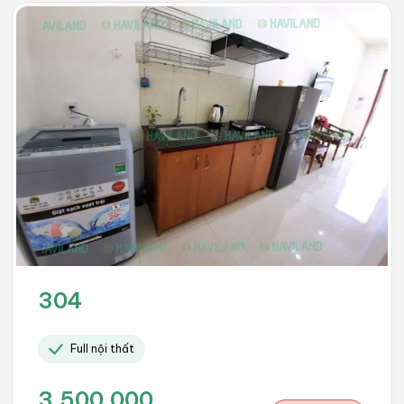
304
Full nội thất
3.500.000