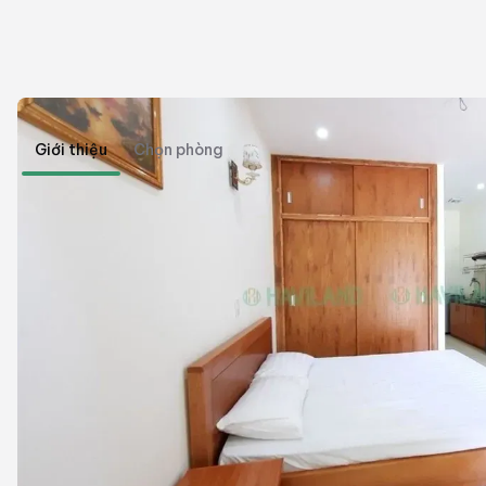
Giới thiệu
Chọn phòng
Căn hộ studio Nguyễn Cơ Thạch
Tiện nghi
Giờ giấc tự do
Thang máy
Máy giặt riêng