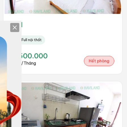
201
Close
Full nội thất
4.500.000
Hết phòng
đồng/Tháng