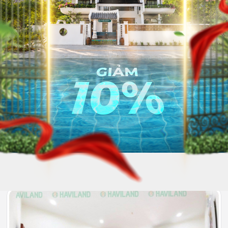
203
Full nội thất
3.500.000
Hết phòng
đồng/Tháng