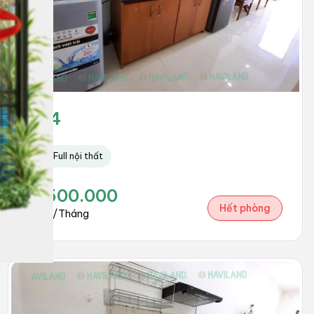
204
Full nội thất
3.500.000
Hết phòng
đồng/Tháng