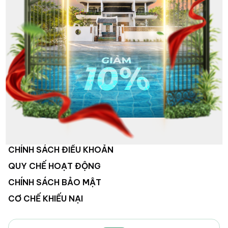
VỀ CHÚNG TÔI
HỆ THỐNG KHÁCH SẠN
HOẠT ĐỘNG CÔNG TY
TUYỂN DỤNG
LIÊN HỆ
CHÍNH SÁCH ĐIỀU KHOẢN
QUY CHẾ HOẠT ĐỘNG
CHÍNH SÁCH BẢO MẬT
CƠ CHẾ KHIẾU NẠI