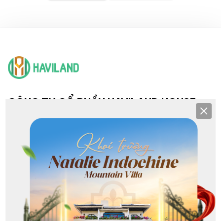
CÔNG TY CỔ PHẦN HAVILAND HOUSE
Clos
TRỤ SỞ & CHI NHÁNH
Hội sở: 193 Nguyễn Văn Linh, Hải Châu, Đà Nẵng
CN NHS: 25-27 Khuê Mỹ Đông 3, Ngũ Hành Sơn, Đà Nẵng
CN Sơn Trà: Lô G1 Phạm Văn Đồng, Sơn Trà, Đà Nẵng
CN Hoà Xuân: 368 Nguyễn Phước Lan, Hoà Xuân, Đà Nẵng
CN Liên Chiểu: 213 Nguyễn Sinh Sắc, Hòa Khánh, Đà Nẵng