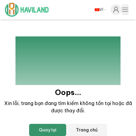
VI
Haviland
Togg
404
Oops...
Xin lỗi, trang bạn đang tìm kiếm không tồn tại hoặc đã
được thay đổi
.
Quay lại
Trang chủ