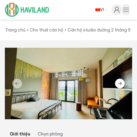
VI
Haviland
Togg
Trang chủ
Cho thuê căn hộ
Căn hộ studio đường 2 tháng 9
Previous slide
Next sl
Giới thiệu
Chọn phòng