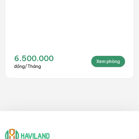
500.000
10.
Xem phòng
/
Tháng
đồng
/
T