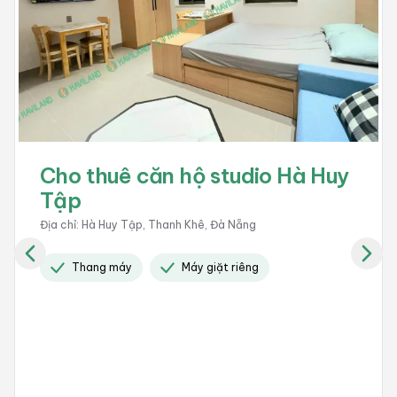
 thuê căn hộ studio Hà Huy
Cho 
p
Xuâ
ỉ
:
Hà Huy Tập, Thanh Khê, Đà Nẵng
Địa chỉ
:
Thang máy
Máy giặt riêng
Gi
Có