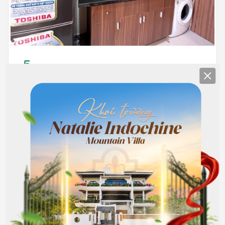
5
Clos
Full nội thất
4.500.000
Hết phòng
đồng/Tháng