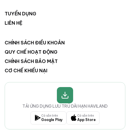
TUYỂN DỤNG
LIÊN HỆ
CHÍNH SÁCH ĐIỀU KHOẢN
QUY CHẾ HOẠT ĐỘNG
CHÍNH SÁCH BẢO MẬT
CƠ CHẾ KHIẾU NẠI
TẢI ỨNG DỤNG LƯU TRÚ DÀI HẠN HAVILAND
Có sẵn trên
Có sẵn trên
Google Play
App Store