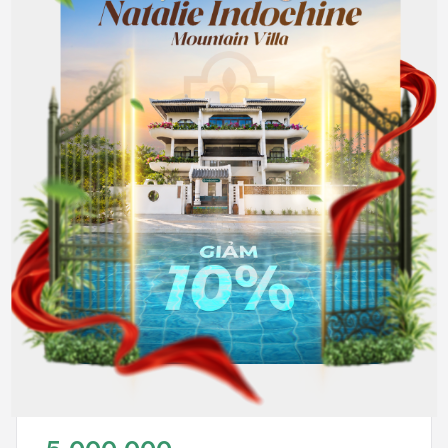
đồng/Tháng
4A
Full nội thất