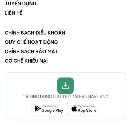
TUYỂN DỤNG
LIÊN HỆ
CHÍNH SÁCH ĐIỀU KHOẢN
QUY CHẾ HOẠT ĐỘNG
CHÍNH SÁCH BẢO MẬT
CƠ CHẾ KHIẾU NẠI
TẢI ỨNG DỤNG LƯU TRÚ DÀI HẠN HAVILAND
Có sẵn trên
Có sẵn trên
Google Play
App Store