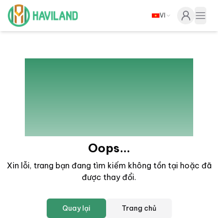
VI
Haviland
Togg
404
Oops...
Xin lỗi, trang bạn đang tìm kiếm không tồn tại hoặc đã
được thay đổi
.
Quay lại
Trang chủ