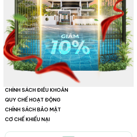
VỀ CHÚNG TÔI
HỆ THỐNG KHÁCH SẠN
HOẠT ĐỘNG CÔNG TY
TUYỂN DỤNG
LIÊN HỆ
CHÍNH SÁCH ĐIỀU KHOẢN
QUY CHẾ HOẠT ĐỘNG
CHÍNH SÁCH BẢO MẬT
CƠ CHẾ KHIẾU NẠI