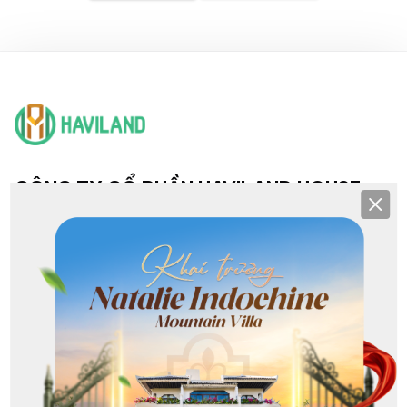
CÔNG TY CỔ PHẦN HAVILAND HOUSE
Clos
TRỤ SỞ & CHI NHÁNH
Hội sở: 193 Nguyễn Văn Linh, Hải Châu, Đà Nẵng
CN NHS: 36 - 38 Khuê Mỹ Đông 3, Ngũ Hành Sơn, Đà Nẵng
CN Sơn Trà: Lô G1 Phạm Văn Đồng, Sơn Trà, Đà Nẵng
CN Hoà Xuân: 368 Nguyễn Phước Lan, Hoà Xuân, Đà Nẵng
CN Liên Chiểu: 213 Nguyễn Sinh Sắc, Hòa Khánh, Đà Nẵng