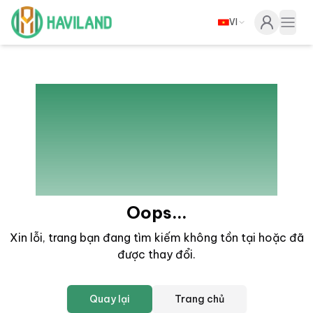
VI
Haviland
Togg
404
Oops...
Xin lỗi, trang bạn đang tìm kiếm không tồn tại hoặc đã
được thay đổi
.
Quay lại
Trang chủ