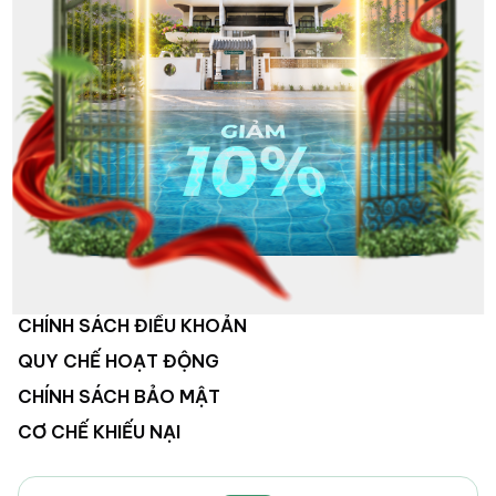
VỀ CHÚNG TÔI
HỆ THỐNG KHÁCH SẠN
HOẠT ĐỘNG CÔNG TY
TUYỂN DỤNG
LIÊN HỆ
CHÍNH SÁCH ĐIỀU KHOẢN
QUY CHẾ HOẠT ĐỘNG
CHÍNH SÁCH BẢO MẬT
CƠ CHẾ KHIẾU NẠI