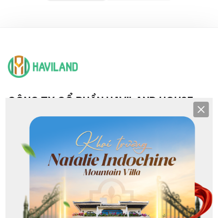
CÔNG TY CỔ PHẦN HAVILAND HOUSE
Clos
TRỤ SỞ & CHI NHÁNH
Hội sở: 193 Nguyễn Văn Linh, Hải Châu, Đà Nẵng
CN NHS: 25-27 Khuê Mỹ Đông 3, Ngũ Hành Sơn, Đà Nẵng
CN Sơn Trà: Lô G1 Phạm Văn Đồng, Sơn Trà, Đà Nẵng
CN Hoà Xuân: 368 Nguyễn Phước Lan, Hoà Xuân, Đà Nẵng
CN Liên Chiểu: 213 Nguyễn Sinh Sắc, Hòa Khánh, Đà Nẵng