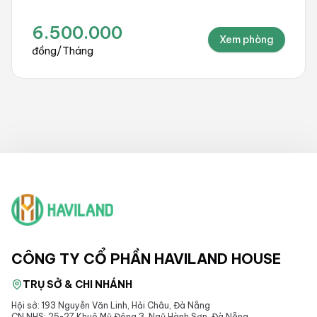
6.500.000
Xem phòng
đồng
/
Tháng
CÔNG TY CỔ PHẦN HAVILAND HOUSE
TRỤ SỞ & CHI NHÁNH
Hội sở: 193 Nguyễn Văn Linh, Hải Châu, Đà Nẵng
CN NHS: 25-27 Khuê Mỹ Đông 3, Ngũ Hành Sơn, Đà Nẵng