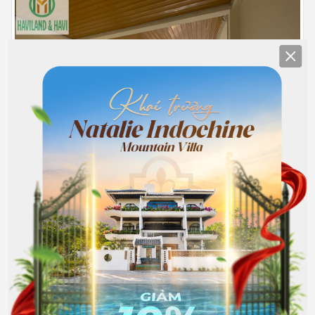
Clos
TẦNG 3
Nội thất cơ bản
15.000.000
Hết phòng