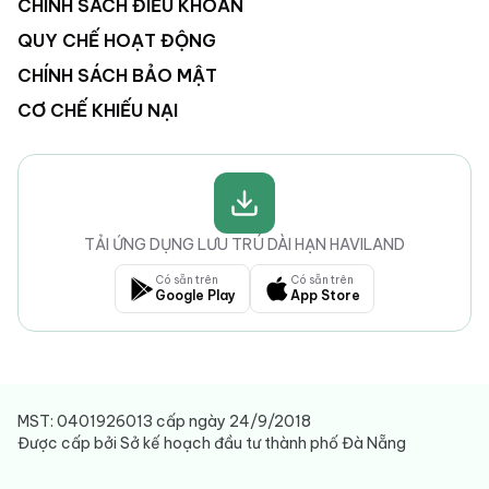
CHÍNH SÁCH ĐIỀU KHOẢN
QUY CHẾ HOẠT ĐỘNG
CHÍNH SÁCH BẢO MẬT
CƠ CHẾ KHIẾU NẠI
TẢI ỨNG DỤNG LƯU TRÚ DÀI HẠN HAVILAND
Có sẵn trên
Có sẵn trên
Google Play
App Store
MST: 0401926013 cấp ngày 24/9/2018
Được cấp bởi Sở kế hoạch đầu tư thành phố Đà Nẵng