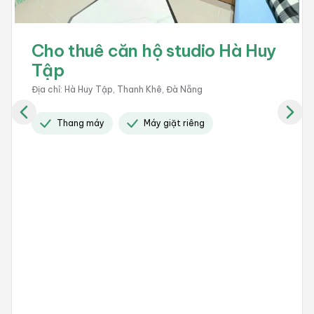
Cho thuê căn hộ studio Nghiêm
Xuân Yêm
Địa chỉ
:
Nghiêm Xuân Yêm, Ngũ Hành Sơn, Đà Nẵng
Giờ giấc tự do
Bãi đổ xe
Có camera 24 / 24
+
5