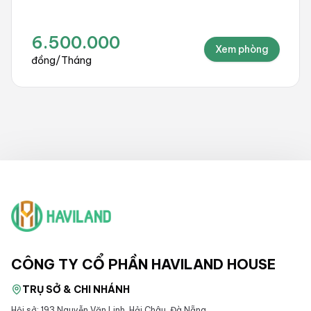
10.000.000
Xem phòng
đồng
/
Tháng
CÔNG TY CỔ PHẦN HAVILAND HOUSE
TRỤ SỞ & CHI NHÁNH
Hội sở: 193 Nguyễn Văn Linh, Hải Châu, Đà Nẵng