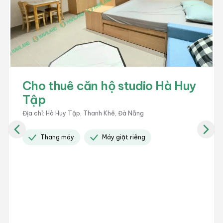
Cho thuê căn hộ studio Nghiêm
Xuân Yêm
Địa chỉ
:
Nghiêm Xuân Yêm, Ngũ Hành Sơn, Đà Nẵng
Giờ giấc tự do
Bãi đổ xe
Có camera 24 / 24
+
5