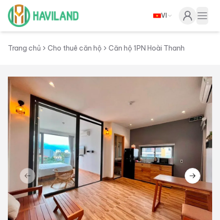
VI
Haviland
Togg
Trang chủ
Cho thuê căn hộ
Căn hộ 1PN Hoài Thanh
Previous slide
Next sl