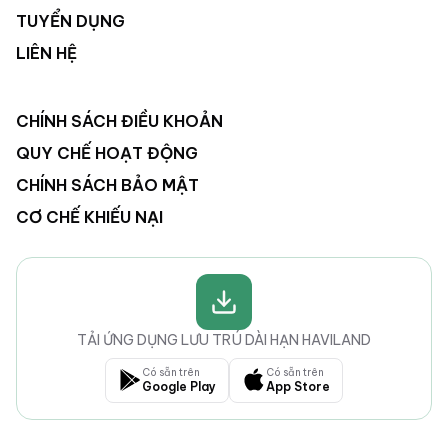
TUYỂN DỤNG
LIÊN HỆ
CHÍNH SÁCH ĐIỀU KHOẢN
QUY CHẾ HOẠT ĐỘNG
CHÍNH SÁCH BẢO MẬT
CƠ CHẾ KHIẾU NẠI
TẢI ỨNG DỤNG LƯU TRÚ DÀI HẠN HAVILAND
Có sẵn trên
Có sẵn trên
Google Play
App Store