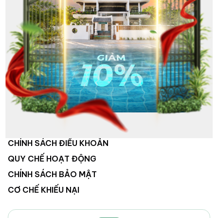
VỀ CHÚNG TÔI
HỆ THỐNG KHÁCH SẠN
HOẠT ĐỘNG CÔNG TY
TUYỂN DỤNG
LIÊN HỆ
CHÍNH SÁCH ĐIỀU KHOẢN
QUY CHẾ HOẠT ĐỘNG
CHÍNH SÁCH BẢO MẬT
CƠ CHẾ KHIẾU NẠI