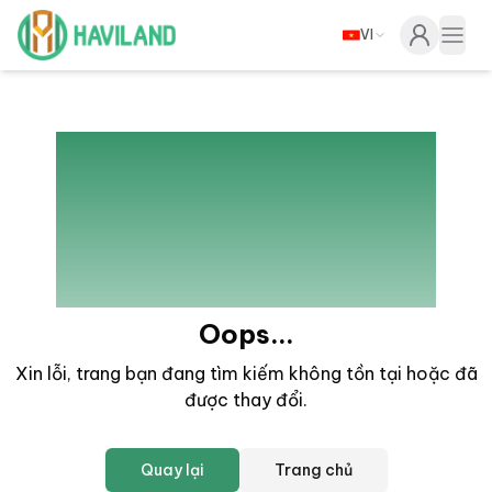
VI
Haviland
Togg
404
Oops...
Xin lỗi, trang bạn đang tìm kiếm không tồn tại hoặc đã
được thay đổi
.
Quay lại
Trang chủ