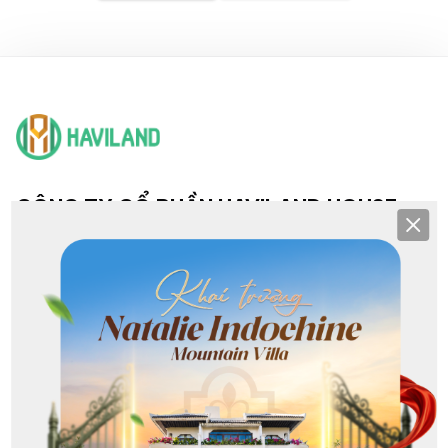
CÔNG TY CỔ PHẦN HAVILAND HOUSE
Clos
TRỤ SỞ & CHI NHÁNH
Hội sở: 193 Nguyễn Văn Linh, Hải Châu, Đà Nẵng
CN NHS: 25-27 Khuê Mỹ Đông 3, Ngũ Hành Sơn, Đà Nẵng
CN Sơn Trà: Lô G1 Phạm Văn Đồng, Sơn Trà, Đà Nẵng
CN Hoà Xuân: 368 Nguyễn Phước Lan, Hoà Xuân, Đà Nẵng
CN Liên Chiểu: 213 Nguyễn Sinh Sắc, Hòa Khánh, Đà Nẵng