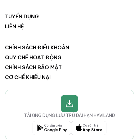
TUYỂN DỤNG
LIÊN HỆ
CHÍNH SÁCH ĐIỀU KHOẢN
QUY CHẾ HOẠT ĐỘNG
CHÍNH SÁCH BẢO MẬT
CƠ CHẾ KHIẾU NẠI
TẢI ỨNG DỤNG LƯU TRÚ DÀI HẠN HAVILAND
Có sẵn trên
Có sẵn trên
Google Play
App Store