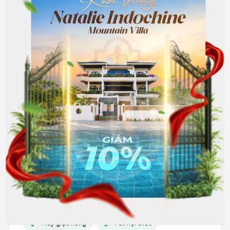
301
Máy giặt riêng
Full nội thất