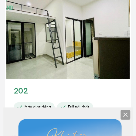
202
Máy giặt riêng
Full nội thất
Clos
4.600.000
Hết phòng
đồng/Tháng