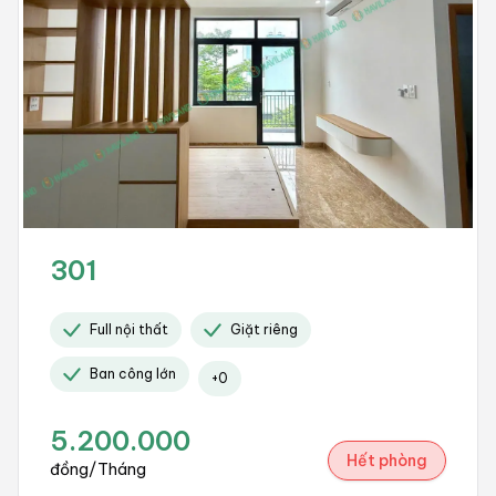
301
Full nội thất
Giặt riêng
Ban công lớn
+
0
5.200.000
Hết phòng
đồng/Tháng