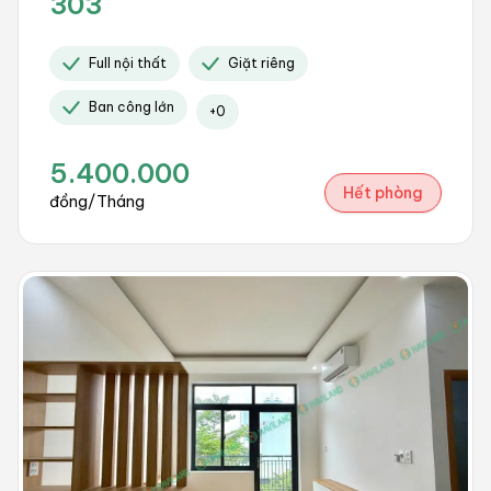
303
Full nội thất
Giặt riêng
Ban công lớn
+
0
5.400.000
Hết phòng
đồng/Tháng