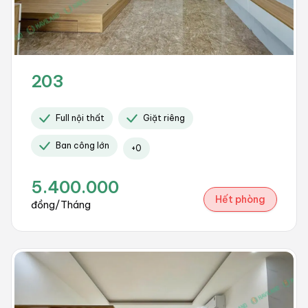
203
Full nội thất
Giặt riêng
Ban công lớn
+
0
5.400.000
Hết phòng
đồng/Tháng