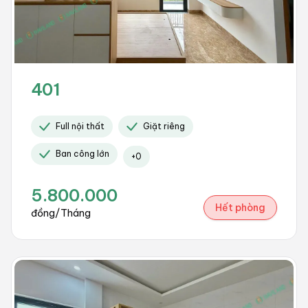
401
Full nội thất
Giặt riêng
Ban công lớn
+
0
5.800.000
Hết phòng
đồng/Tháng