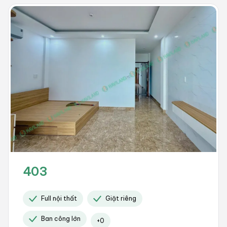
403
Full nội thất
Giặt riêng
Ban công lớn
+
0