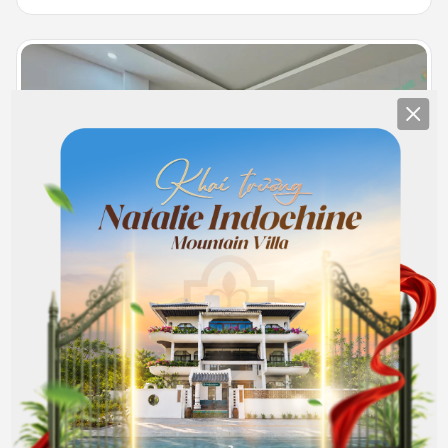
Clos
302
Full nội thất