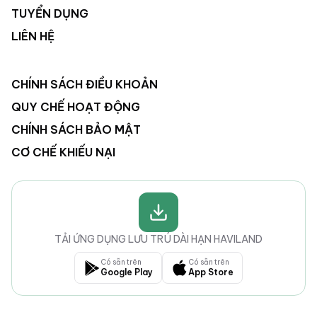
TUYỂN DỤNG
LIÊN HỆ
CHÍNH SÁCH ĐIỀU KHOẢN
QUY CHẾ HOẠT ĐỘNG
CHÍNH SÁCH BẢO MẬT
CƠ CHẾ KHIẾU NẠI
TẢI ỨNG DỤNG LƯU TRÚ DÀI HẠN HAVILAND
Có sẵn trên
Có sẵn trên
Google Play
App Store