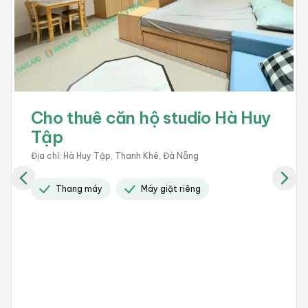
Cho thuê căn hộ studio Nghiêm
Xuân Yêm
Địa chỉ
:
Nghiêm Xuân Yêm, Ngũ Hành Sơn, Đà Nẵng
Giờ giấc tự do
Bãi đổ xe
Có camera 24 / 24
+
5