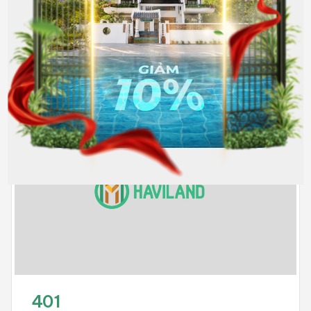
Full nội thất
8.000.000
Hết phòng
đồng/Tháng
401