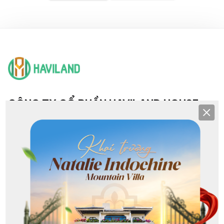
CÔNG TY CỔ PHẦN HAVILAND HOUSE
Clos
TRỤ SỞ & CHI NHÁNH
Hội sở: 193 Nguyễn Văn Linh, Hải Châu, Đà Nẵng
CN NHS: 36 - 38 Khuê Mỹ Đông 3, Ngũ Hành Sơn, Đà Nẵng
CN Sơn Trà: Lô G1 Phạm Văn Đồng, Sơn Trà, Đà Nẵng
CN Hoà Xuân: 368 Nguyễn Phước Lan, Hoà Xuân, Đà Nẵng
CN Liên Chiểu: 213 Nguyễn Sinh Sắc, Hòa Khánh, Đà Nẵng