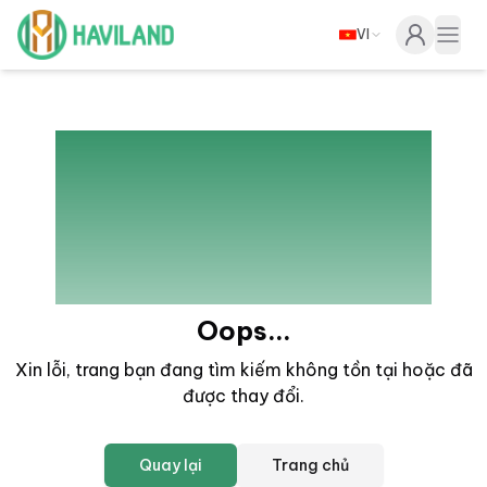
VI
Haviland
Togg
404
Oops...
Xin lỗi, trang bạn đang tìm kiếm không tồn tại hoặc đã
được thay đổi
.
Quay lại
Trang chủ