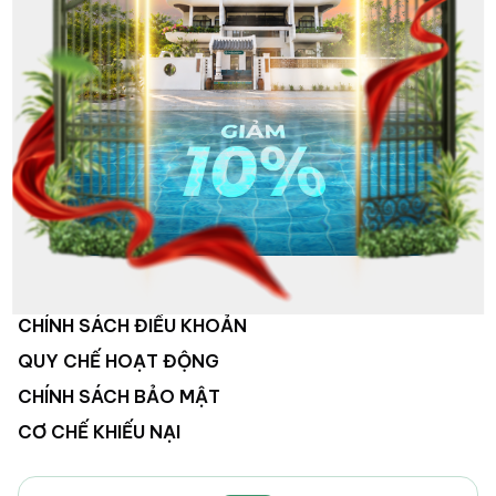
VỀ CHÚNG TÔI
HỆ THỐNG KHÁCH SẠN
HOẠT ĐỘNG CÔNG TY
TUYỂN DỤNG
LIÊN HỆ
CHÍNH SÁCH ĐIỀU KHOẢN
QUY CHẾ HOẠT ĐỘNG
CHÍNH SÁCH BẢO MẬT
CƠ CHẾ KHIẾU NẠI