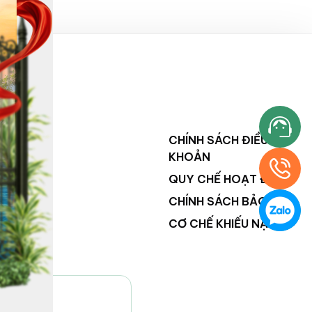
NG
CHÍNH SÁCH ĐIỀU
KHOẢN
QUY CHẾ HOẠT ĐỘNG
CHÍNH SÁCH BẢO MẬT
CƠ CHẾ KHIẾU NẠI
VILAND