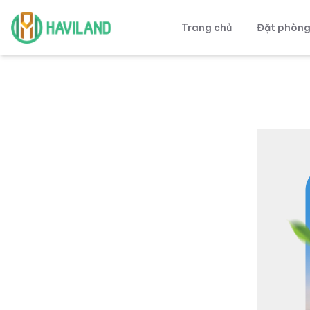
Trang chủ
Đặt phòn
Haviland
Xin l