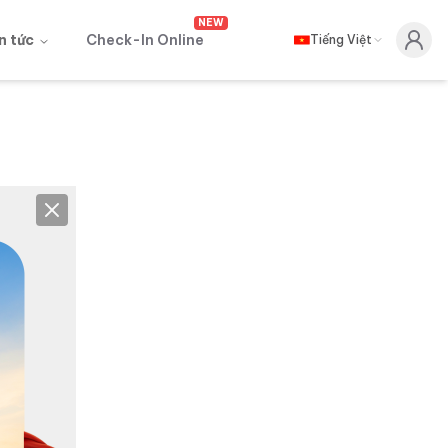
NEW
n tức
Check-In Online
Tiếng Việt
Close
ay đổi
.