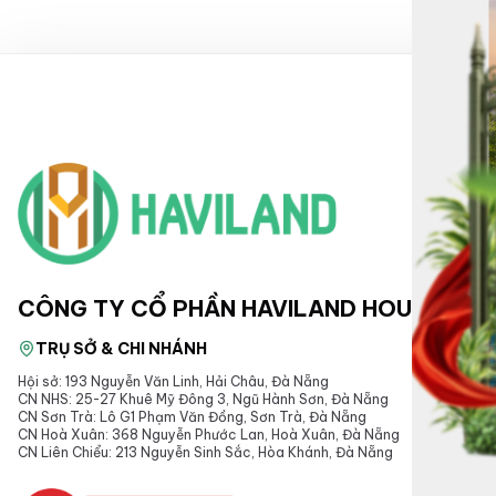
CÔNG TY CỔ PHẦN HAVILAND HOUSE
TRỤ SỞ & CHI NHÁNH
Hội sở: 193 Nguyễn Văn Linh, Hải Châu, Đà Nẵng
CN NHS: 25-27 Khuê Mỹ Đông 3, Ngũ Hành Sơn, Đà Nẵng
CN Sơn Trà: Lô G1 Phạm Văn Đồng, Sơn Trà, Đà Nẵng
CN Hoà Xuân: 368 Nguyễn Phước Lan, Hoà Xuân, Đà Nẵng
CN Liên Chiểu: 213 Nguyễn Sinh Sắc, Hòa Khánh, Đà Nẵng