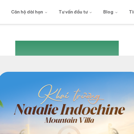
g
Căn hộ dài hạn
Tư vấn đầu tư
Blog
Ti
404
Oops...
ỗi, trang bạn đang tìm kiếm không tồn tại hoặc đã được th
Quay lại
Trang chủ