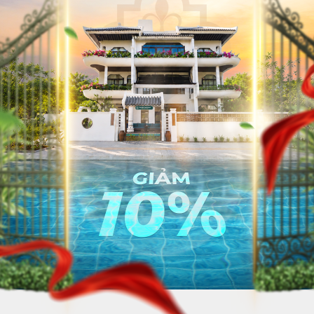
VỀ CHÚNG TÔI
TUYỂN DỤ
HỆ THỐNG KHÁCH SẠN
LIÊN HỆ
HOẠT ĐỘNG CÔNG TY
TẢI ỨNG DỤNG LƯU TRÚ DÀI HẠN HA