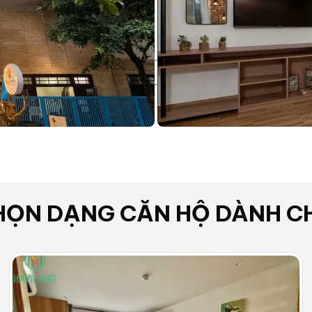
tạp vụ dọn dẹp khu vực chung
Wifi
Thang máy
HỌN DẠNG
CĂN HỘ
DÀNH C