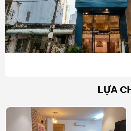
Căn hộ đường Lê Thước
Tiện nghi
Giờ giấc tự do
Có nhân viên quản lý tòa nhà
Có 
chỗ để xe ô tô
Khu vực đậu xe
Camera 24 / 24
LỰA C