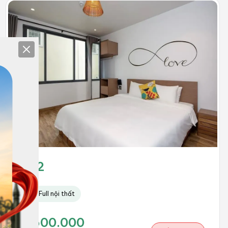
Close
402
Full nội thất
7.500.000