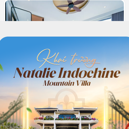
401
Full nội thất
9.000.000